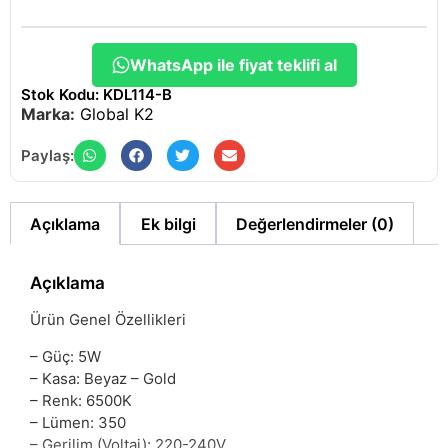
WhatsApp ile fiyat teklifi al
Stok Kodu: KDL114-B
Marka:
Global K2
Paylaş:
Açıklama
Ek bilgi
Değerlendirmeler (0)
Açıklama
Ürün Genel Özellikleri
– Güç: 5W
– Kasa: Beyaz – Gold
– Renk: 6500K
– Lümen: 350
– Gerilim (Voltaj): 220-240V