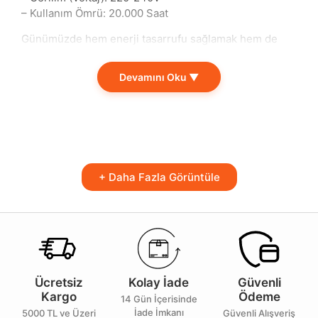
– Kullanım Ömrü: 20.000 Saat
Günümüzde hem enerji tasarrufu sağlamak hem de
mekanlarınızı aydınlatmak için stil sahibi çözümler
arıyorsanız, Beyaz – Gold kasa rengine sahip 5W
Devamını Oku ▼
aydınlatma ürünü tam size hitap ediyor. 6500K renk
sıcaklığı ile geniş bir aydınlatma yelpazesi sunarak,
mekanlarınıza ferah ve doğal bir ışık etkisi kazandırır.
20.000 saatlik kullanım ömrü, uzun süreli kullanımda
sizi yormaz ve lamba değiştirme ihtiyacını azaltır. 350
lümen güçteki aydınlatmasıyla, evinizde veya
+ Daha Fazla Görüntüle
ofisinizde yeterli ışığı sağlar.
Bu ürün, evde oturma odası, yemek alanı, banyo ve
mutfak gibi farklı mekanlarda rahatlıkla kullanılabilir.
Ofislerde çalışma masası ya da toplantı odalarında
etkili bir aydınlatma sunarak, iş verimliliğinizi
artırmanıza yardımcı olur. Enerji verimliliği sayesinde,
Ücretsiz
Kolay İade
Güvenli
hem doğayı korurken hem de faturalarınızı azaltmanız
Kargo
Ödeme
mümkün.
14 Gün İçerisinde
İade İmkanı
5000 TL ve Üzeri
Güvenli Alışveriş