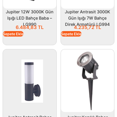
Jupiter 12W 3000K Gün
Jupiter Antrasit 3000K
Işığı LED Bahçe Baba –
Gün Işığı 7W Bahçe
LG990
Direk Armatürü LG994
6.484,83
TL
4.235,72
TL
Sepete Ekle
Sepete Ekle