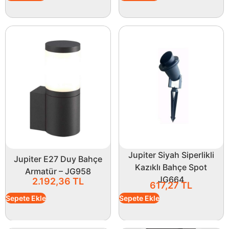
Jupiter Siyah Siperlikli
Jupiter E27 Duy Bahçe
Kazıklı Bahçe Spot
Armatür – JG958
JG664
2.192,36
TL
617,27
TL
Sepete Ekle
Sepete Ekle