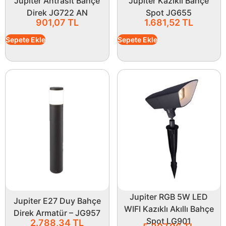
Jupiter Antrasit Bahçe
Jupiter Kazıklı Bahçe
Direk JG722 AN
Spot JG655
901,07
TL
1.681,52
TL
Sepete Ekle
Sepete Ekle
Jupiter RGB 5W LED
Jupiter E27 Duy Bahçe
WIFI Kazıklı Akıllı Bahçe
Direk Armatür – JG957
Spot LG901
2.788,34
TL