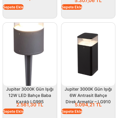
5.307,06
TL
Sepete Ekle
Sepete Ekle
Jupiter 3000K Gün Işığı
Jupiter 3000K Gün Işığı
12W LED Bahçe Baba
6W Antrasit Bahçe
Kazıklı LG995
Direk Armatür – LG910
2.561,30
TL
5.094,21
TL
Sepete Ekle
Sepete Ekle