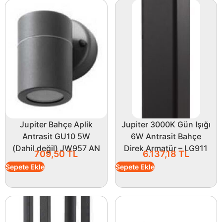
Jupiter Bahçe Aplik
Jupiter 3000K Gün Işığı
Antrasit GU10 5W
6W Antrasit Bahçe
(Dahil değil) JW957 AN
Direk Armatür – LG911
709,50
TL
6.137,18
TL
Sepete Ekle
Sepete Ekle