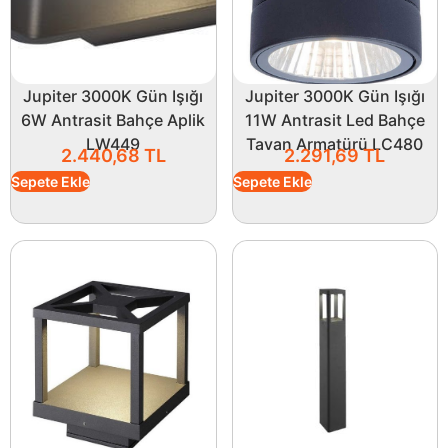
Jupiter 3000K Gün Işığı
Jupiter 3000K Gün Işığı
6W Antrasit Bahçe Aplik
11W Antrasit Led Bahçe
LW449
Tavan Armatürü LC480
2.440,68
TL
2.291,69
TL
Sepete Ekle
Sepete Ekle