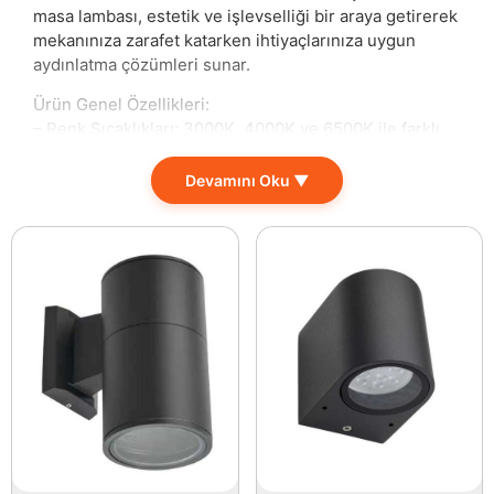
masa lambası, estetik ve işlevselliği bir araya getirerek
mekanınıza zarafet katarken ihtiyaçlarınıza uygun
aydınlatma çözümleri sunar.
Ürün Genel Özellikleri:
– Renk Sıcaklıkları: 3000K, 4000K ve 6500K ile farklı
aydınlatma seçenekleri.
– Şarj: Type-C şarj girişi ile kolayca şarj edilebilir.
Devamını Oku ▼
– Dimlenebilir: Touch Dimmer özelliği sayesinde ışık
seviyesini ihtiyacınıza göre ayarlayabilirsiniz.
– Pil Ömrü: 4-8 saat arası kullanım süresi ile uzun
ömürlü aydınlatma.
– IP20 Koruma: Sıvıya karşı dayanıklıdır.
– Kasa Renkleri: Gümüş Kasa Renk.
K2 3 Fonksiyonlu Masa Lambası KML113, hem ev
dekorasyonunda hem de iş ortamlarında zarif bir
şekilde yer alır. Farklı renk sıcaklığı seçenekleri ile
istediğiniz ambiyansı yaratmanız mümkün. Gündüz
doğal bir aydınlatma, akşam ise sıcak bir ortam için
ideal bir çözüm sunan bu lamba, ihtiyaçlarınıza göre