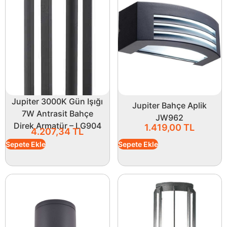
Jupiter 3000K Gün Işığı
Jupiter Bahçe Aplik
7W Antrasit Bahçe
JW962
Direk Armatür – LG904
1.419,00
TL
4.207,34
TL
Sepete Ekle
Sepete Ekle