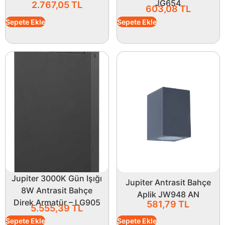
JG654
2.767,05
TL
603,08
TL
Sepete Ekle
Sepete Ekle
Jupiter 3000K Gün Işığı
Jupiter Antrasit Bahçe
8W Antrasit Bahçe
Aplik JW948 AN
Direk Armatür – LG905
581,79
TL
5.555,39
TL
Sepete Ekle
Sepete Ekle