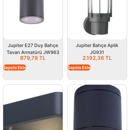
Jupiter E27 Duy Bahçe
Jupiter Bahçe Aplik
Tavan Armatürü JW963
JG931
879,78
TL
2.192,36
TL
Sepete Ekle
Sepete Ekle