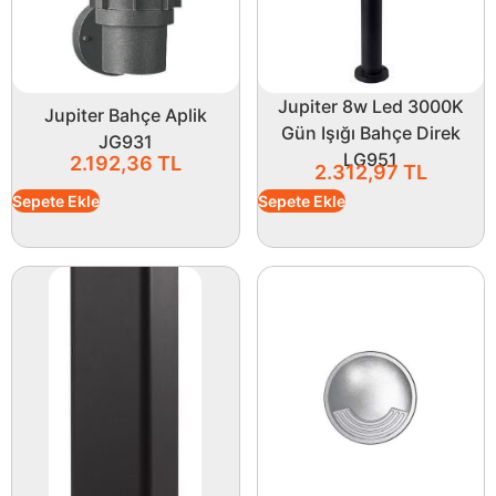
Jupiter 8w Led 3000K
Jupiter Bahçe Aplik
Gün Işığı Bahçe Direk
JG931
LG951
2.192,36
TL
2.312,97
TL
Sepete Ekle
Sepete Ekle