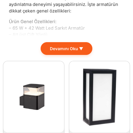
aydınlatma deneyimi yaşayabilirsiniz. İşte armatürün
dikkat çeken genel özellikleri:
Ürün Genel Özellikleri:
– 65 W + 42 Watt Led Sarkıt Armatür
– Alt üst Çift Yönlü
– Petek Saç Desenli Kasa Rengi seçeneği
– 3 Farklı Işık Renk Aksı Seçeneği ile
Devamını Oku ▼
– IP20 Koruma Sınıfı
– Osram LED
– Samsung Chip
– 50.000 Saat
– 150 cm
– 11770 Lümen
Bu üst düzey aydınlatma ürünü, evlerde, ofislerde,
mağazalarda ve iç mekanlarda kusursuz bir atmosfer
yaratma potansiyeline sahiptir. Goya Aydınlatma’nın
ürünü, 11770 Lümen ışık çıkışı ile alanlarınızı yeterince
aydınlatarak, içerisindeki detayları ön plana çıkarır.
Üstelik, kullanıcılarına sunduğu üç farklı ışık renk aksı