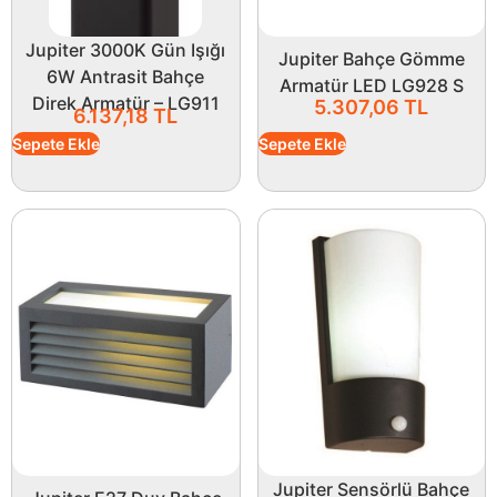
Jupiter 3000K Gün Işığı
Jupiter Bahçe Gömme
6W Antrasit Bahçe
Armatür LED LG928 S
Direk Armatür – LG911
5.307,06
TL
6.137,18
TL
Sepete Ekle
Sepete Ekle
Jupiter Sensörlü Bahçe