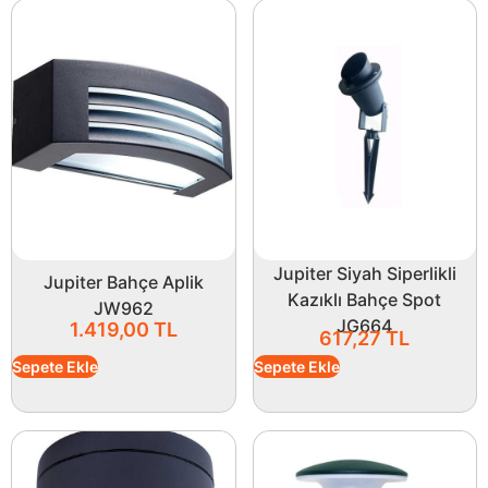
Jupiter Siyah Siperlikli
Jupiter Bahçe Aplik
Kazıklı Bahçe Spot
JW962
JG664
1.419,00
TL
617,27
TL
Sepete Ekle
Sepete Ekle