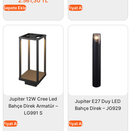
2.561,30
TL
Sepete Ekle
Fiyat Al
Jupiter 12W Cree Led
Jupiter E27 Duy LED
Bahçe Direk Armatür –
Bahçe Direk – JG929
LG991 S
Fiyat Al
Fiyat Al