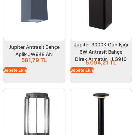
Jupiter 3000K Gün Işığı
Jupiter Antrasit Bahçe
6W Antrasit Bahçe
Aplik JW948 AN
Direk Armatür – LG910
581,79
TL
5.094,21
TL
Sepete Ekle
Sepete Ekle