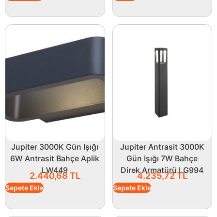
Jupiter 3000K Gün Işığı
Jupiter Antrasit 3000K
6W Antrasit Bahçe Aplik
Gün Işığı 7W Bahçe
LW449
Direk Armatürü LG994
2.440,68
TL
4.235,72
TL
Sepete Ekle
Sepete Ekle