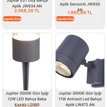
Jupiter E27 Duy Bahçe
Aplik Sensorlü JW930
Aplik JW934 AN
AN
2.568,39
TL
1.865,99
TL
Sepete Ekle
Sepete Ekle
Jupiter 3000K Gün Işığı
Jupiter 3000K Gün Işığı
12W LED Bahçe Baba
11W Antrasit Led Bahçe
Kazıklı LG995
Aplik LW472 AN