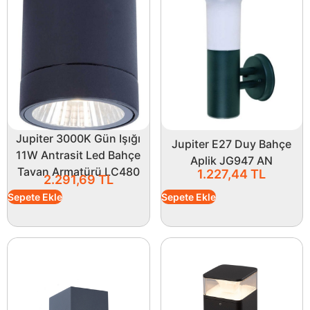
Jupiter 3000K Gün Işığı
Jupiter E27 Duy Bahçe
11W Antrasit Led Bahçe
Aplik JG947 AN
Tavan Armatürü LC480
1.227,44
TL
2.291,69
TL
Sepete Ekle
Sepete Ekle