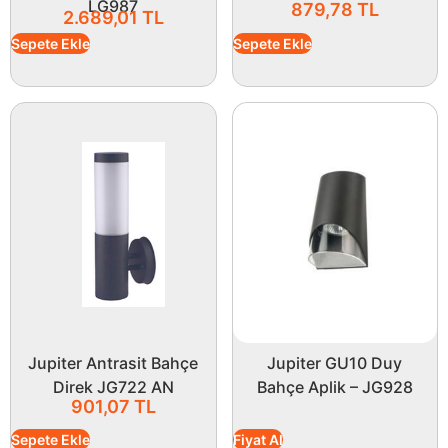
tüm beklentileri karşılayacak bir üründür.
LG987
879,78
TL
2.689,01
TL
Mekânlarınıza değer katmak ve aydınlatma
Sepete Ekle
Sepete Ekle
ihtiyaçlarınızı en iyi şekilde karşılamak için ideal bir
tercihtir.
Jupiter Antrasit Bahçe
Jupiter GU10 Duy
Direk JG722 AN
Bahçe Aplik – JG928
901,07
TL
Sepete Ekle
Fiyat Al