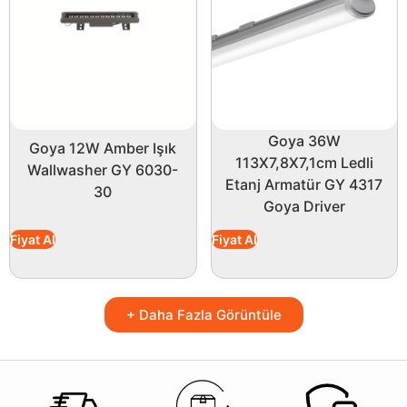
Goya 36W
Goya 12W Amber Işık
113X7,8X7,1cm Ledli
Wallwasher GY 6030-
Etanj Armatür GY 4317
30
Goya Driver
Fiyat Al
Fiyat Al
+ Daha Fazla Görüntüle