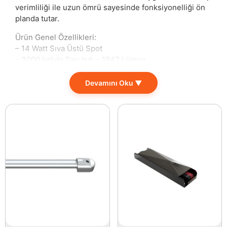
verimliliği ile uzun ömrü sayesinde fonksiyonelliği ön
planda tutar.
Ürün Genel Özellikleri:
– 14 Watt Sıva Üstü Spot
– 3000 kelvin Sarı Işık – 1947 Lümen
– IP20 Koruma Sınıfı
– 35.000 Saat
Devamını Oku ▼
– Siyah ve Beyaz Kasa Renk Seçeneği
– Samsung Chip
– 25 Cm Uzunluk
– 5.7 Cm Çap
Goya Aydınlatma, premium Samsung çip ile
donatılmıştır. Bu, aydınlatmanın yüksek enerji
verimliliği sunmasını ve uzun süre dayanmasını sağlar.
3000 kelvin sıcaklığında sunulan sıcak sarı ışık,
mekanlarınıza sıcak ve davetkar bir atmosfer
kazandırırken, 1947 Lümenlik ışık akışı ile de yeterli
aydınlatmayı sağlar. Bu sayede, çalışma, okuma ya da
sosyal etkinlikleriniz için konforlu bir ortam yaratır.