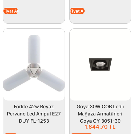
Fiyat Al
Fiyat Al
Forlife 42w Beyaz
Goya 30W COB Ledli
Pervane Led Ampul E27
Mağaza Armatürleri
DUY FL-1253
Goya GY 3051-30
1.844,70
TL