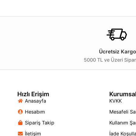
Aydınlatma ihtiyaçlarınız için güvenilir bir çözüm arıyo
dokunuş eklemek için şimdi bu ürünü tercih edin!
Ücretsiz Kargo
5000 TL ve Üzeri Sipar
Hızlı Erişim
Kurumsa
Anasayfa
KVKK
Hesabım
Mesafeli Sa
Sipariş Takip
Kullanım Şar
İletişim
İade Koşulla