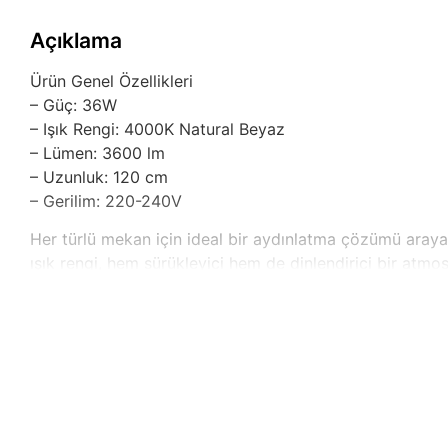
Açıklama
Ürün Genel Özellikleri
– Güç: 36W
– Işık Rengi: 4000K Natural Beyaz
– Lümen: 3600 lm
– Uzunluk: 120 cm
– Gerilim: 220-240V
Her türlü mekan için ideal bir aydınlatma çözümü araya
ışık rengi, hem sürükleyici hem de dinlendirici bir atmos
olup, modern tasarımıyla her ortama şıklık katar.
Çeşitli kullanım alanlarına hitap eden bu aydınlatma ürün
verimliliği açısından dikkat çekici bir avantaj sunar, b
Bu ürün, yüksek ışık çıkışı sayesinde çalışma verimliliğ
aydınlatma çözümü, uzun vadede maliyetlerinizi düşürü