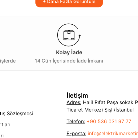
rsanız, bu ürün mükemmel bir tercih olacaktır. Kaliteli aydı
+ Daha Fazla Görüntüle
Kolay İade
işlerde
14 Gün İçerisinde İade İmkanı
l
İletişim
Adres:
Halil Rıfat Paşa sokak 
Ticaret Merkezi Şişli/İstanbul
tış Sözleşmesi
Telefon:
+90 536 031 97 77
tları
E-posta:
info@elektrikmarket
rı