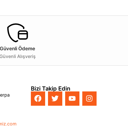
nlatma deneyimini yaşamak ve mekanınıza zarif bir
Güvenli Ödeme
Güvenli Alışveriş
Bizi Takip Edin
Perpa
imiz.com