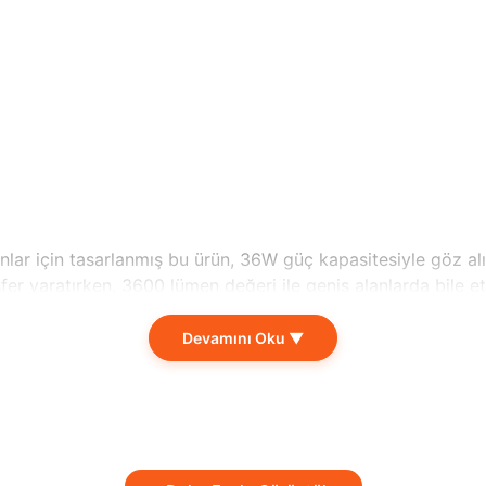
nlar için tasarlanmış bu ürün, 36W güç kapasitesiyle göz a
fer yaratırken, 3600 lümen değeri ile geniş alanlarda bile et
Devamını Oku ▼
ü ofislerde, evlerde, mağazalarda ve diğer ticari alanlarda r
öylece hem çevre dostu bir tercih yapar hem de faturalarınızı
ini artırırken, doğal beyaz ışık rengi ile göz yorgunluğunu e
rken, estetik bir görünüm sunar.