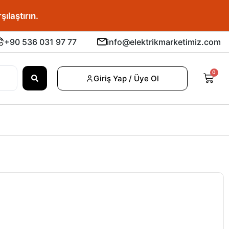
u fiyatı bulun.
+90 536 031 97 77
info@elektrikmarketimiz.com
0
Giriş Yap / Üye Ol