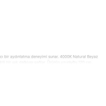
lıcı bir aydınlatma deneyimi sunar. 4000K Natural Beyaz
kili bir ışık dağılımı sağlar. Ürünün uzunluğu 120 cm
ahatça kullanılabilir. 220-240V gerilim seviyesi, enerji
 azaltmanıza yardımcı olur.
n aza indirir. Uzun ömürlü yapısıyla dikkat çeken bu