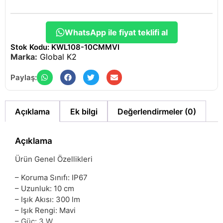
WhatsApp ile fiyat teklifi al
Stok Kodu: KWL108-10CMMVI
Marka:
Global K2
Paylaş:
Açıklama
Ek bilgi
Değerlendirmeler (0)
Açıklama
Ürün Genel Özellikleri
– Koruma Sınıfı: IP67
– Uzunluk: 10 cm
– Işık Akısı: 300 lm
– Işık Rengi: Mavi
– Güç: 3 W