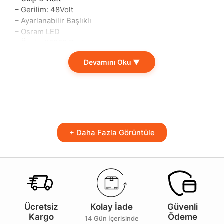
– Gerilim: 48Volt
– Ayarlanabilir Başlıklı
– Osram LED
– Ömür: 20000 Saat
Aydınlatma konusunda yenilik arayışında olan
Devamını Oku ▼
kullanıcılar için ideal bir seçim sunan bu ürün, hem
şıklığı hem de işlevselliği ile dikkat çekmektedir.
Alüminyum malzeme kullanılarak üretilmesi sayesinde
hafiflik ve dayanıklılığı bir arada sunar. 200×60 mm
ebatları, her tür mekânda kolaylıkla uyum sağlar.
+ Daha Fazla Görüntüle
Işık rengi 4000K natural beyaz ile göz alıcı bir
aydınlatma deneyimi sunarak, bulunduğunuz alanlarda
ferahlık yaratır. Osram LED teknolojisinin sağladığı 300
lümen aydınlatma gücü ve yalnızca 6 watt güç tüketimi
ile enerji verimliliğini maksimum seviyeye taşır. Bu
özellik, hem çevre dostu bir seçim yapmanıza hem de
elektrik faturanızı düşürmenize yardımcı olur.
Ücretsiz
Kolay İade
Güvenli
Kargo
Ödeme
Ayarlanabilir başlık özelliği, aydınlatma ihtiyacınıza
14 Gün İçerisinde