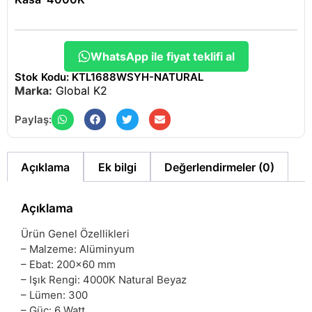
WhatsApp ile fiyat teklifi al
Stok Kodu: KTL1688WSYH-NATURAL
Marka:
Global K2
Paylaş:
Açıklama
Ek bilgi
Değerlendirmeler (0)
Açıklama
Ürün Genel Özellikleri
– Malzeme: Alüminyum
– Ebat: 200×60 mm
– Işık Rengi: 4000K Natural Beyaz
– Lümen: 300
– Güç: 6 Watt