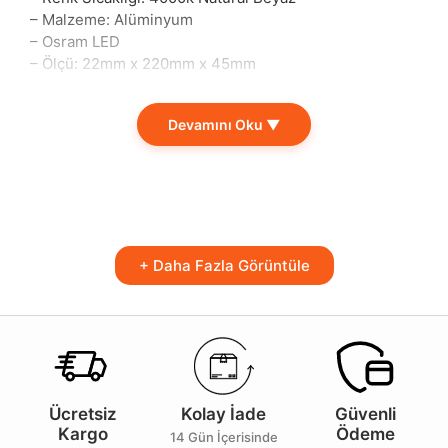
– Malzeme: Alüminyum
– Osram LED
– Ölçü: 22mm x 220mm x 45mm
Modern yaşam alanlarınızı aydınlatmak için tasarlanmış
olan bu alüminyum LED aydınlatma, hem işlevselliği
Devamını Oku ▼
hem de estetik duruşu ile dikkat çekiyor. 12Watt
gücüyle birlikte sunmuş olduğu 600 lümenlik
aydınlatma, enerji tasarrufunu ön planda tutarken ferah
bir atmosfer yaratıyor. 4000k Natural Beyaz renk
sıcaklığı, özellikle ofisler ve çalışma alanları gibi
profesyonel mekanlarda kullanıldığında ideal bir
+ Daha Fazla Görüntüle
seçimdir.
Bu aydınlatma çözümü, 20000 saatlik uzun kullanım
ömrü ile tüketim maliyetlerinizi minimize ederken,
alüminyum malzemesi sayesinde dayanıklılık sunar.
Üstün Osram LED teknolojisi, enerji verimliliğini ve
parlaklığı artırarak aydınlatma performansını en üst
Ücretsiz
Kolay İade
Güvenli
seviyeye taşır.
Kargo
Ödeme
14 Gün İçerisinde