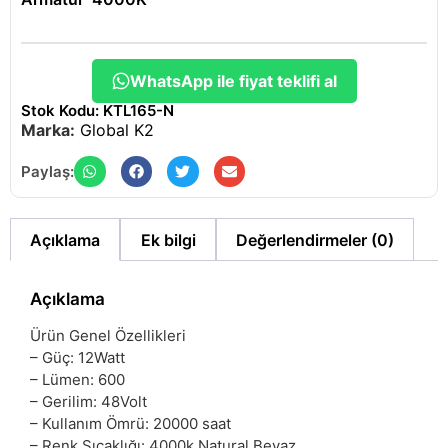
WhatsApp ile fiyat teklifi al
Stok Kodu: KTL165-N
Marka:
Global K2
Paylaş:
Açıklama
Ek bilgi
Değerlendirmeler (0)
Açıklama
Ürün Genel Özellikleri
– Güç: 12Watt
– Lümen: 600
– Gerilim: 48Volt
– Kullanım Ömrü: 20000 saat
– Renk Sıcaklığı: 4000k Natural Beyaz