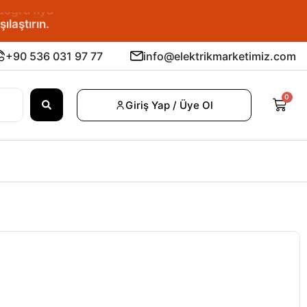
u fiyatı bulun.
+90 536 031 97 77
info@elektrikmarketimiz.com
0
Giriş Yap / Üye Ol