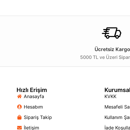
tamamlayacak mükemmel bir aksesuar olarak öne çıkar. 
etkili bir aydınlatma sağlayabilirsiniz.
Eşsiz tasarımlı 30cm modern lambader ile evinizde hem
Ücretsiz Kargo
5000 TL ve Üzeri Sipar
Hızlı Erişim
Kurumsa
Anasayfa
KVKK
Hesabım
Mesafeli Sa
Sipariş Takip
Kullanım Şar
İletişim
İade Koşulla