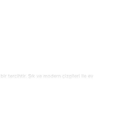
r tercihtir. Şık ve modern çizgileri ile ev
nabileceğiniz bu lambader, akşam saatlerinde
arrufu sağlar ve istenilen aydınlatma derecesine
litesinden ödün vermeden uzun ömürlü bir kullanım
an estetik bir görünüm sunar. Evinizdeki dekorasyonu