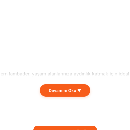
rn lambader, yaşam alanlarınıza aydınlık katmak için ideal bi
uzda hem oturma odanızda hem de çalışma alanınızda kulla
Devamını Oku ▼
k ampulleri kullanmanıza olanak tanır. Bu sayede, enerji tas
gun olduğunu gösterirken, yerli üretim niteliği sayesinde ka
alarınıza modern bir hava kazandıran bu lambader, her açıd