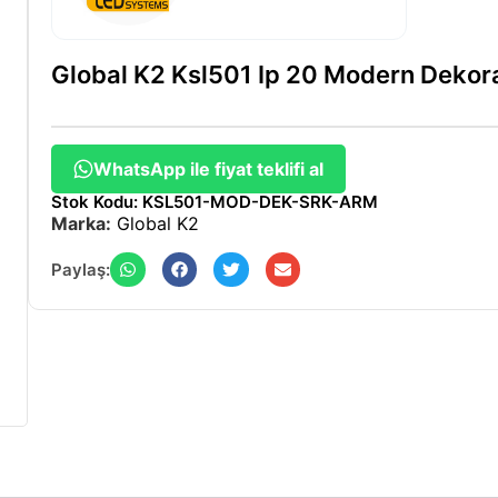
Global K2 Ksl501 Ip 20 Modern Dekora
WhatsApp ile fiyat teklifi al
Stok Kodu: KSL501-MOD-DEK-SRK-ARM
Marka:
Global K2
Paylaş: