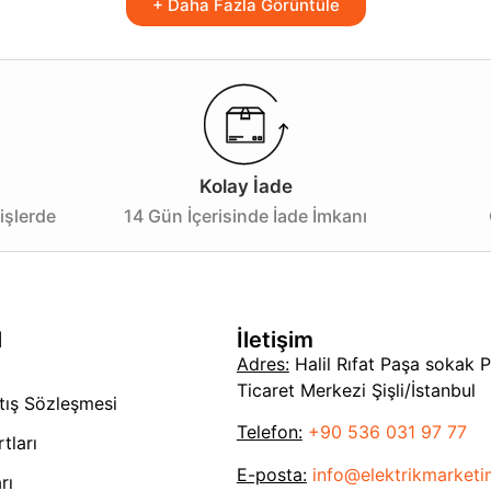
Düşük enerjili ampullerle kullanarak hem çevre dostu bir 
+ Daha Fazla Görüntüle
 estetik hem de fonksiyonel bir alan yaratmaya hazır olun!
Kolay İade
işlerde
14 Gün İçerisinde İade İmkanı
l
İletişim
Adres:
Halil Rıfat Paşa sokak 
Ticaret Merkezi Şişli/İstanbul
tış Sözleşmesi
Telefon:
+90 536 031 97 77
tları
E-posta:
info@elektrikmarket
rı