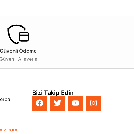
seçenek yaratabilir hem de şıklığından ödün vermeden
Güvenli Ödeme
Güvenli Alışveriş
Bizi Takip Edin
Perpa
imiz.com