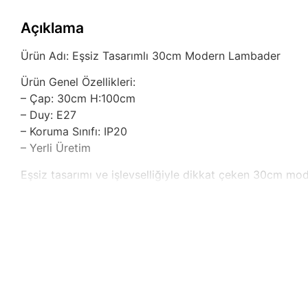
Açıklama
Ürün Adı: Eşsiz Tasarımlı 30cm Modern Lambader
Ürün Genel Özellikleri:
– Çap: 30cm H:100cm
– Duy: E27
– Koruma Sınıfı: IP20
– Yerli Üretim
Eşsiz tasarımı ve işlevselliğiyle dikkat çeken 30cm mode
dekorasyonunuza zarif bir dokunuş yapar. Hem salonun
atmosferi güzelleştirerek sıcak bir ortam yaratır.
E27 duyuyla uyumlu olan yapısı, enerji verimliliği yükse
ulaşabilirsiniz. IP20 koruma sınıfı, iç mekanlar için uy
sunmaktadır.
30 cm çapında ve 100 cm yüksekliğinde tasarımı ile od