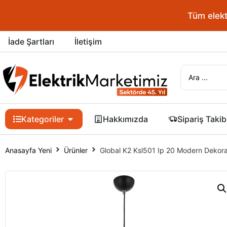
Tüm elektrik 
İade Şartları
İletişim
Kategoriler
Hakkımızda
Sipariş Takib
Anasayfa Yeni
Ürünler
Global K2 Ksl501 Ip 20 Modern Dekorat