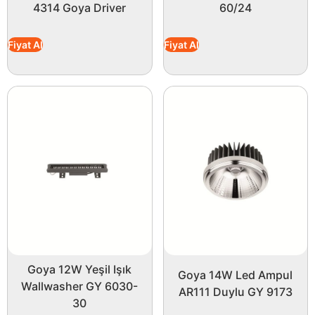
4314 Goya Driver
60/24
Fiyat Al
Fiyat Al
Goya 12W Yeşil Işık
Goya 14W Led Ampul
Wallwasher GY 6030-
AR111 Duylu GY 9173
30