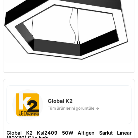
Global K2
Tüm ürünlerini görüntüle →
Global K2 Ksl2409 50W Altıgen Sarkıt Lınear
(60X30) Gün Işığı