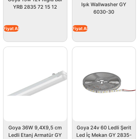
enerji dolu bir atmosfer kazandırın!
Işık Wallwasher GY
YRB 2835 72 15 12
6030-30
Fiyat Al
Fiyat Al
Goya 36W 9,4X9,5 cm
Goya 24v 60 Ledli Şerit
Ledli Etanj Armatür GY
Led İç Mekan GY 2835-