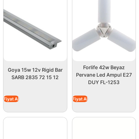
Forlife 42w Beyaz
Goya 15w 12v Rigid Bar
Pervane Led Ampul E27
SARB 2835 72 15 12
DUY FL-1253
Fiyat Al
Fiyat Al