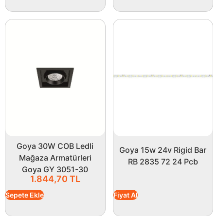
Goya 30W COB Ledli
Goya 15w 24v Rigid Bar
Mağaza Armatürleri
RB 2835 72 24 Pcb
Goya GY 3051-30
1.844,70
TL
Sepete Ekle
Fiyat Al