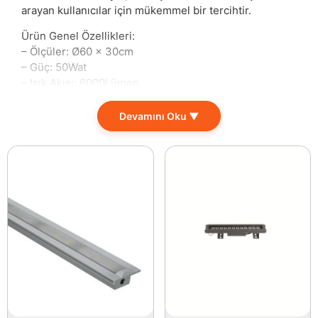
arayan kullanıcılar için mükemmel bir tercihtir.
Ürün Genel Özellikleri:
– Ölçüler: Ø60 x 30cm
– Güç: 50Wat
– Işık Akısı: 6000Lümen
– Renk Sıcaklığı: 3000K Gün Işığı
– Gerilim: 220-240 Volt
Devamını Oku ▼
– Kullanım Süresi: 20000 Saat
– Profil Ölçüsü: Genişlik 50mm / Yükseklik 80mm
– Fiyatlara Askı Takımı Dahil Değildir.
– Yerli Üretim
– Osram
– TRIDONIC DRIVER
Bu etkileyici aydınlatma ürünü, kullanıldığı her alanda
mükemmel bir atmosfer yaratma yeteneğine sahiptir.
Özellikle ofisler, mağazalar, restoranlar ve evlerde
tercih edilen bu ürün, yaydığı doğal gün ışığına benzer
3000K renk sıcaklığı ile gözleri yormadan etkili bir
aydınlatma sağlar. Ferah alanlar oluşturmak isteyenler