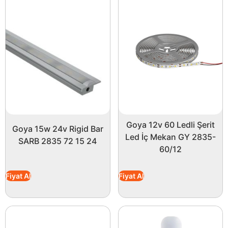
Goya 12v 60 Ledli Şerit
Goya 15w 24v Rigid Bar
Led İç Mekan GY 2835-
SARB 2835 72 15 24
60/12
Fiyat Al
Fiyat Al