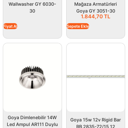
Wallwasher GY 6030-
Mağaza Armatürleri
30
Goya GY 3051-30
1.844,70
TL
Fiyat Al
Sepete Ekle
Goya Dimlenebilir 14W
Goya 15w 12v Rigid Bar
Led Ampul AR111 Duylu
RB 2835-72/15 12