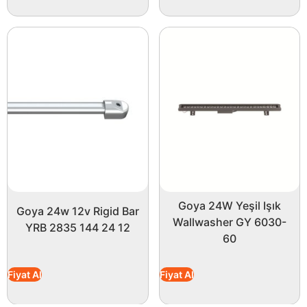
Goya 24W Yeşil Işık
Goya 24w 12v Rigid Bar
Wallwasher GY 6030-
YRB 2835 144 24 12
60
Fiyat Al
Fiyat Al