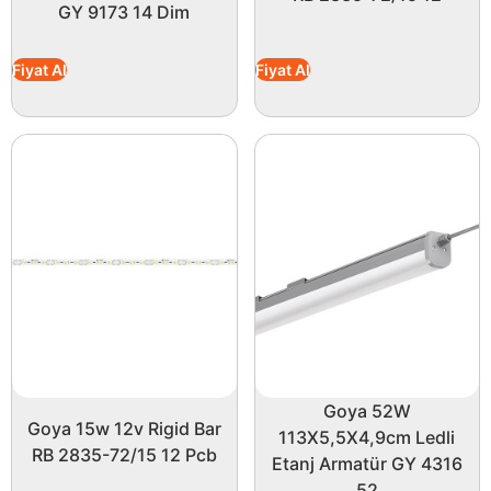
GY 9173 14 Dim
Fiyat Al
Fiyat Al
Goya 52W
Goya 15w 12v Rigid Bar
113X5,5X4,9cm Ledli
RB 2835-72/15 12 Pcb
Etanj Armatür GY 4316
52