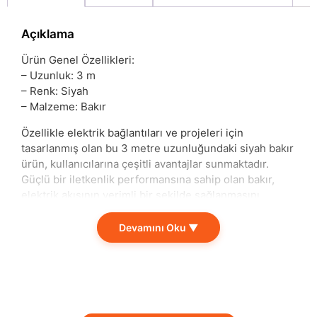
Açıklama
Ürün Genel Özellikleri:
– Uzunluk: 3 m
– Renk: Siyah
– Malzeme: Bakır
Özellikle elektrik bağlantıları ve projeleri için
tasarlanmış olan bu 3 metre uzunluğundaki siyah bakır
ürün, kullanıcılarına çeşitli avantajlar sunmaktadır.
Güçlü bir iletkenlik performansına sahip olan bakır,
elektrik akışının verimli bir şekilde sağlanmasını
garanti eder. Bu sayede, hobi projelerinizden
profesyonel elektrik tesisatlarına kadar geniş bir
Devamını Oku ▼
kullanım yelpazesine hitap eder.
Siyah rengi, modern ve şık bir görünüm sunarak, her
türlü dekoratif ve işlevsel ihtiyaca uyum sağlar.
Dayanıklı yapısı sayesinde, her şartta uzun ömürlü
performans sergiler. Isı ve korozyona karşı dirençli