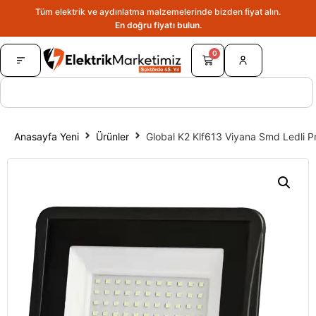
Tüm elektrik ve aydınlatma malzemelerinde bizden fiyat alın.
En doğru fiyatı bulun.
0
Anasayfa Yeni
Ürünler
Global K2 Klf613 Viyana Smd Ledli P