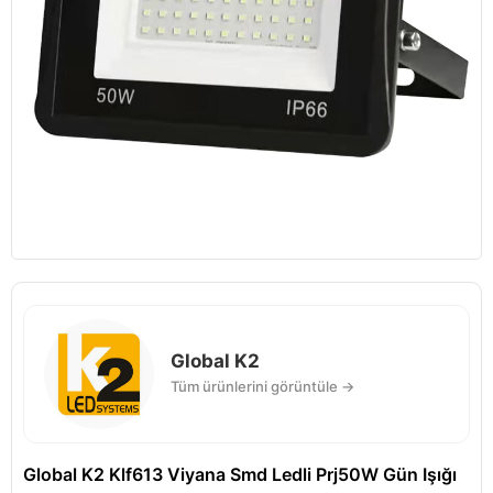
Global K2
Tüm ürünlerini görüntüle →
Global K2 Klf613 Viyana Smd Ledli Prj50W Gün Işığı