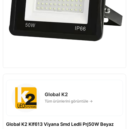
Global K2
Tüm ürünlerini görüntüle →
Global K2 Klf613 Viyana Smd Ledli Prj50W Beyaz