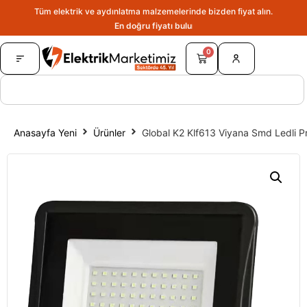
Tüm elektrik ve aydınlatma malzemelerinde bizden fiyat alın.
En doğru fiyatı bulun.
0
Anasayfa Yeni
Ürünler
Global K2 Klf613 Viyana Smd Ledli 