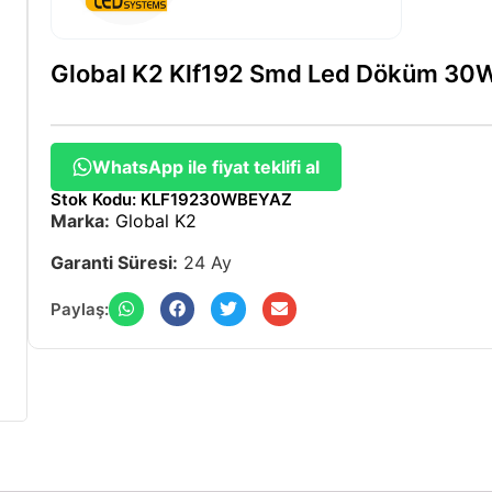
Global K2 Klf192 Smd Led Döküm 30
WhatsApp ile fiyat teklifi al
Stok Kodu: KLF19230WBEYAZ
Marka:
Global K2
Garanti Süresi:
24 Ay
Paylaş: