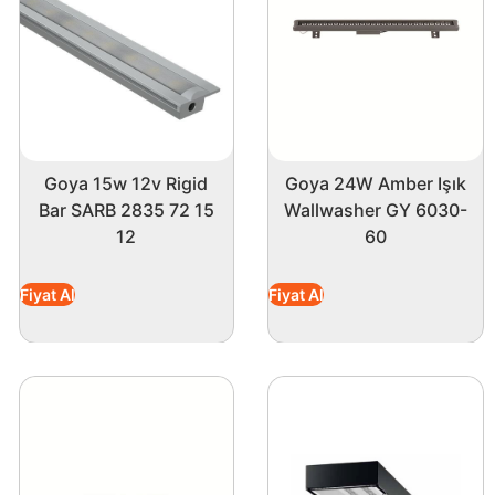
rünümüyle mekânınıza estetik bir katkı sunar. Bu
u ürünle alışveriş yaparak kaliteli bir aydınlatma
rünürlüğü artırmakla kalmaz, yaşam standartlarınızı da
Goya 15w 12v Rigid
Goya 24W Amber Işık
Bar SARB 2835 72 15
Wallwasher GY 6030-
12
60
Fiyat Al
Fiyat Al