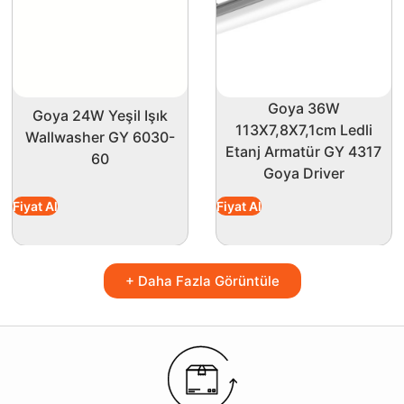
Goya 36W
Goya 24W Yeşil Işık
113X7,8X7,1cm Ledli
Wallwasher GY 6030-
Etanj Armatür GY 4317
60
Goya Driver
Fiyat Al
Fiyat Al
+ Daha Fazla Görüntüle