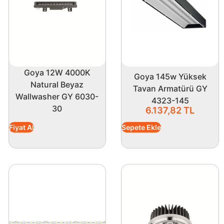
Goya 12W 4000K
Goya 145w Yüksek
Natural Beyaz
Tavan Armatürü GY
Wallwasher GY 6030-
4323-145
30
6.137,82
TL
Fiyat Al
Sepete Ekle