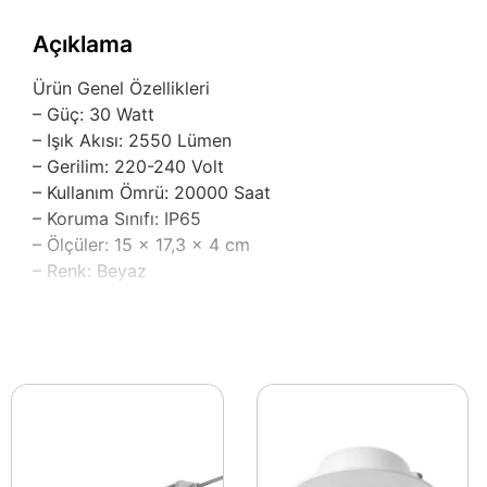
Açıklama
Ürün Genel Özellikleri
– Güç: 30 Watt
– Işık Akısı: 2550 Lümen
– Gerilim: 220-240 Volt
– Kullanım Ömrü: 20000 Saat
– Koruma Sınıfı: IP65
– Ölçüler: 15 x 17,3 x 4 cm
– Renk: Beyaz
Ürün Açıklaması
Bu aydınlatma çözümü, 30 Watt gücü ve 2550 lümen ışık 
aydınlatarak ferah bir atmosfer yaratır.
Dış mekanlarda, bahçelerde, yürüyüş yollarında ve açık 
geçirmeyen özelliklere sahiptir. Hangi hava koşulunda o
hem de ekonomik bir tercih sunar.