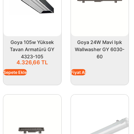
Goya 105w Yüksek
Goya 24W Mavi Işık
Tavan Armatürü GY
Wallwasher GY 6030-
4323-105
60
4.326,66
TL
Sepete Ekle
Fiyat Al