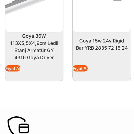
Goya 36W
Goya 15w 24v Rigid
113X5,5X4,9cm Ledli
Bar YRB 2835 72 15 24
Etanj Armatür GY
4316 Goya Driver
Fiyat Al
Fiyat Al