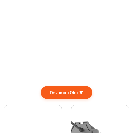
akışıyla her mekanın ihtiyaçlarına mükemmel bir şekilde ya
Devamını Oku ▼
hava etkinliklerinde yüksek performansıyla tercih edebilece
lursa olsun güvenle kullanılabilir ve uzun ömrü (20000 saat)