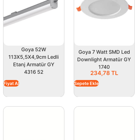
Kompakt ölçüleri (15 x 17,3 x 4 cm) sayesinde kullanı
aydınlatma ürünü, sadece işlevselliği ile değil, aynı za
Enerji verimliliği ve uzun ömür üretim özellikleri ile he
çözümüne ulaşabilir, yaşam alanlarınızı daha aydınlık b
yükseltir!
Goya 52W
Goya 7 Watt SMD Led
113X5,5X4,9cm Ledli
Downlight Armatür GY
Etanj Armatür GY
1740
4316 52
234,78
TL
Fiyat Al
Sepete Ekle