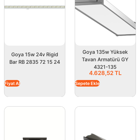
m alanlarına mükemmel uyum sağlar. Ayrıca modern ve şık gö
manda dekoratif yönü ile de dikkat çekiyor.
m bütçenizi hem de çevreyi koruma adına ideal bir tercihtir. B
ir hale getirebilirsiniz. Unutmayın, iyi aydınlatma sadece gö
Goya 135w Yüksek
Goya 15w 24v Rigid
Tavan Armatürü GY
Bar RB 2835 72 15 24
4321-135
4.628,52
TL
Fiyat Al
Sepete Ekle