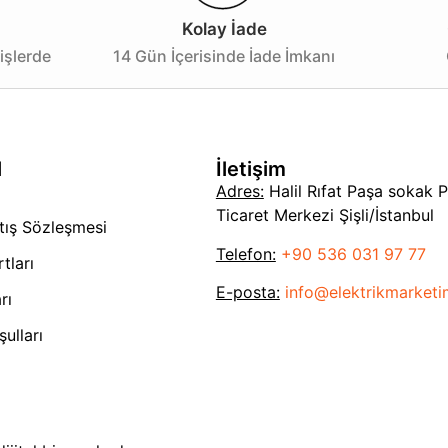
Kolay İade
işlerde
14 Gün İçerisinde İade İmkanı
l
İletişim
Adres:
Halil Rıfat Paşa sokak 
Ticaret Merkezi Şişli/İstanbul
tış Sözleşmesi
Telefon:
+90 536 031 97 77
tları
E-posta:
info@elektrikmarket
rı
ulları