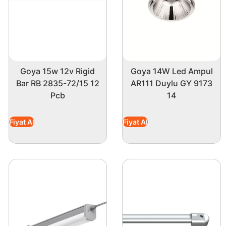
Goya 15w 12v Rigid
Goya 14W Led Ampul
Bar RB 2835-72/15 12
AR111 Duylu GY 9173
Pcb
14
Fiyat Al
Fiyat Al