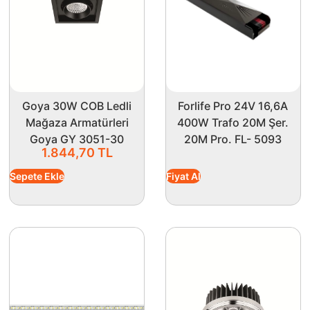
Goya 30W COB Ledli
Forlife Pro 24V 16,6A
Mağaza Armatürleri
400W Trafo 20M Şer.
Goya GY 3051-30
20M Pro. FL- 5093
1.844,70
TL
Sepete Ekle
Fiyat Al