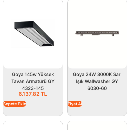
Goya 145w Yüksek
Goya 24W 3000K Sarı
Tavan Armatürü GY
Işık Wallwasher GY
4323-145
6030-60
6.137,82
TL
Sepete Ekle
Fiyat Al