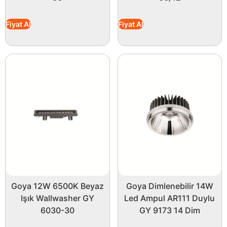
Fiyat Al
Fiyat Al
Goya 12W 6500K Beyaz
Goya Dimlenebilir 14W
Işık Wallwasher GY
Led Ampul AR111 Duylu
6030-30
GY 9173 14 Dim