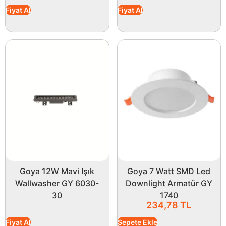
Fiyat Al
Fiyat Al
Goya 12W Mavi Işık
Goya 7 Watt SMD Led
Wallwasher GY 6030-
Downlight Armatür GY
30
1740
234,78
TL
Fiyat Al
Sepete Ekle