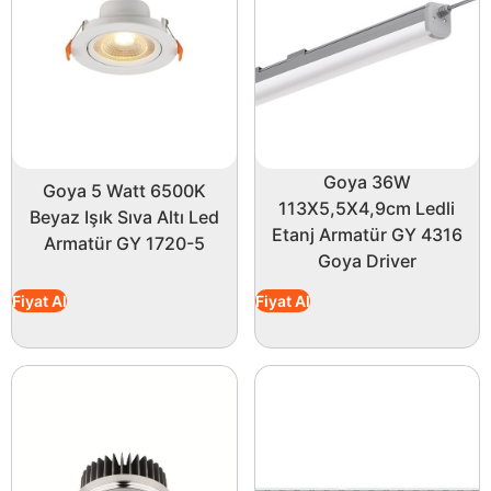
Goya 36W
Goya 5 Watt 6500K
113X5,5X4,9cm Ledli
Beyaz Işık Sıva Altı Led
Etanj Armatür GY 4316
Armatür GY 1720-5
Goya Driver
Fiyat Al
Fiyat Al