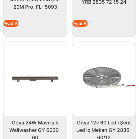
YRB 2835 72 15 24
20M Pro. FL- 5093
Fiyat Al
Fiyat Al
Goya 24W Mavi Işık
Goya 12v 60 Ledli Şerit
Wallwasher GY 6030-
Led İç Mekan GY 2835-
60
60/12