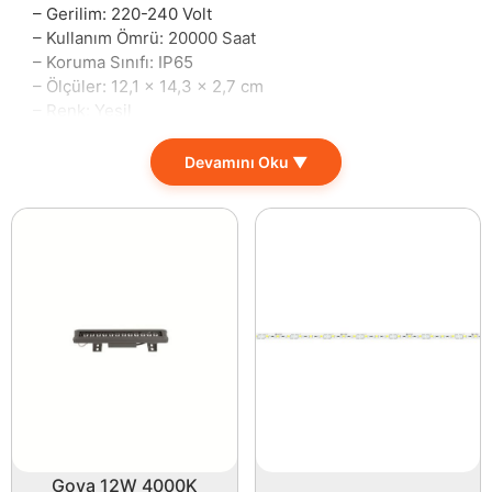
– Gerilim: 220-240 Volt
– Kullanım Ömrü: 20000 Saat
– Koruma Sınıfı: IP65
– Ölçüler: 12,1 x 14,3 x 2,7 cm
– Renk: Yeşil
20 Watt Yeşil LED Aydınlatma, estetik dizaynı ve
Devamını Oku ▼
dayanıklılığı ile hem iç mekanlarda hem de dış
mekanlarda etkileyici bir aydınlatma çözümü
sunmaktadır. Özellikle bahçeler, teraslar, balkonlar ve
dış mekan etkinliklerinde kullanabileceğiniz bu ürün,
yeşil rengiyle doğanın tonu ile mükemmel bir uyum
sağlar.
Bu LED aydınlatma, 1700 Lümen ışık akışı ile geniş
alanları etkili bir şekilde aydınlatma yeteneğine
sahiptir. Uzun ömürlü tasarımı sayesinde, 20000
saatlik kullanım ömrü ile birlikte sık sık ampul
değiştirme derdinden kurtulursunuz. Ayrıca, enerji
verimliliği ile de dikkat çeken bu ürün, hem çevre
dostu hem de maliyet açısından avantajlı bir alternatif
Goya 12W 4000K