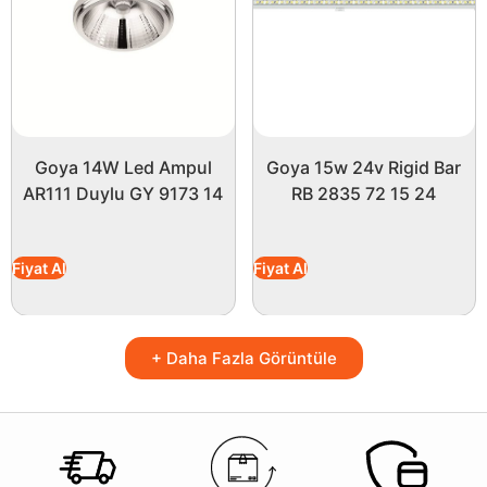
Goya 14W Led Ampul
Goya 15w 24v Rigid Bar
AR111 Duylu GY 9173 14
RB 2835 72 15 24
Fiyat Al
Fiyat Al
+ Daha Fazla Görüntüle