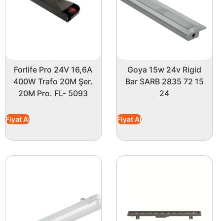
Forlife Pro 24V 16,6A
Goya 15w 24v Rigid
400W Trafo 20M Şer.
Bar SARB 2835 72 15
20M Pro. FL- 5093
24
Fiyat Al
Fiyat Al