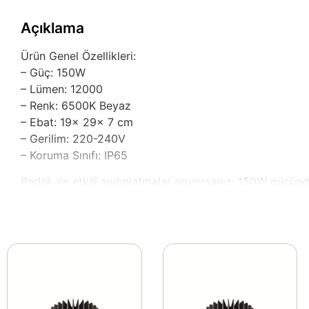
Açıklama
Ürün Genel Özellikleri:
– Güç: 150W
– Lümen: 12000
– Renk: 6500K Beyaz
– Ebat: 19x 29x 7 cm
– Gerilim: 220-240V
– Koruma Sınıfı: IP65
Parlak ve etkili aydınlatmalar arıyorsanız, 150W gücün
ferah bir atmosfer yaratır. Özellikle mağaza, ofis ve dı
tasarlanmıştır.
Dış mekan kullanımı için geliştirilmiş olması, bu ürünün
teraslarda ve endüstriyel alanlarda sorunsuz bir şekilde 
kullanmanıza yardımcı olur.
Enerji verimliliği ile dikkat çeken bu aydınlatma ürünü,