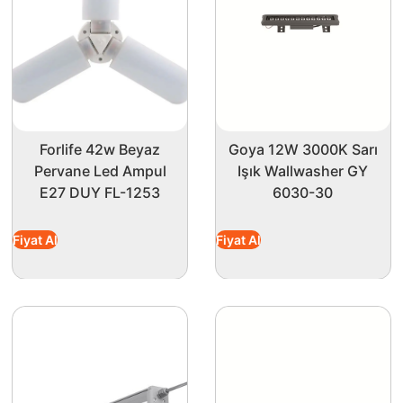
m gerektirmeden, elektrik faturalarınızı da minimum seviyede 
alite arayan kullanıcılar için ideal bir seçenek sunar. Dayanı
ve modern tasarımıyla da ortamınıza estetik bir hava katar. Iş
undurun!
Forlife 42w Beyaz
Goya 12W 3000K Sarı
Pervane Led Ampul
Işık Wallwasher GY
E27 DUY FL-1253
6030-30
Fiyat Al
Fiyat Al