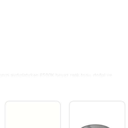
rınızı aydınlatırken 6500K beyaz renk tonu, doğal ve
cihazı, tüm ihtiyaçlarınıza cevap verecek şekilde
de suya ve toza karşı dayanıklı olup, bahçelerde,
bir aydınlatma sağlayarak, alanınızı verimli bir şekilde
lde aydınlatarak hem gürültüyü azaltır hem de konforlu