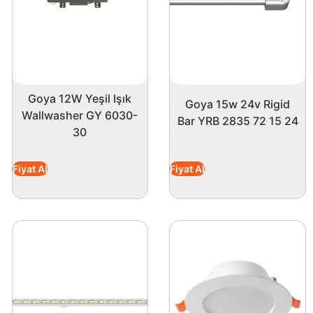
Goya 12W Yeşil Işık
Goya 15w 24v Rigid
Wallwasher GY 6030-
Bar YRB 2835 72 15 24
30
Fiyat Al
Fiyat Al