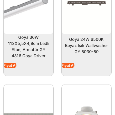
Goya 36W
Goya 24W 6500K
113X5,5X4,9cm Ledli
Beyaz Işık Wallwasher
Etanj Armatür GY
GY 6030-60
4316 Goya Driver
Fiyat Al
Fiyat Al