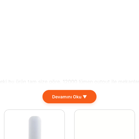
deki bu ürün tam size göre. 12000 lümen output ile mekanla
ş mekan kullanımları için ideal bir seçim olan bu aydınlatma 
Devamını Oku ▼
 en büyük avantajlarından biridir. IP65 koruma sınıfı sayesin
kullanılabilir. 19x29x7 cm ölçüleri ile yer kaplamadan etkin 
 yüksek lümen değeri sayesinde geniş alanları hızlı bir şeki