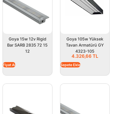
Goya 15w 12v Rigid
Goya 105w Yüksek
Bar SARB 2835 72 15
Tavan Armatürü GY
12
4323-105
4.326,66
TL
Fiyat Al
Sepete Ekle