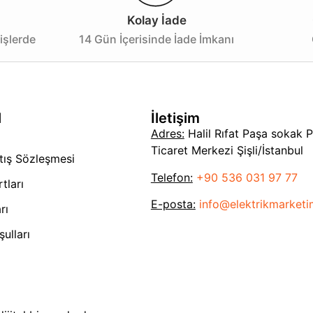
Kolay İade
işlerde
14 Gün İçerisinde İade İmkanı
l
İletişim
Adres:
Halil Rıfat Paşa sokak 
Ticaret Merkezi Şişli/İstanbul
tış Sözleşmesi
Telefon:
+90 536 031 97 77
tları
E-posta:
info@elektrikmarket
rı
ulları