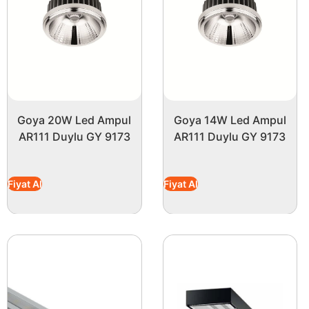
bir ortam yaratır. Uzun ömürlü yapısı ile sık sık değişi
Sonuç olarak, bu 150W aydınlatma ürünü, güvenilirlik ve k
kapasitesi ile her türlü ihtiyaçlara cevap verirken, şık 
gerçekleştirmek için bu ürünü mutlaka göz önünde bul
Goya 20W Led Ampul
Goya 14W Led Ampul
AR111 Duylu GY 9173
AR111 Duylu GY 9173
Fiyat Al
Fiyat Al