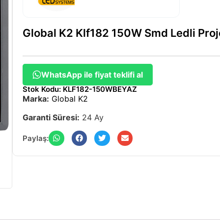
Global K2 Klf182 150W Smd Ledli Pro
WhatsApp ile fiyat teklifi al
Stok Kodu: KLF182-150WBEYAZ
Marka:
Global K2
Garanti Süresi:
24 Ay
Paylaş: