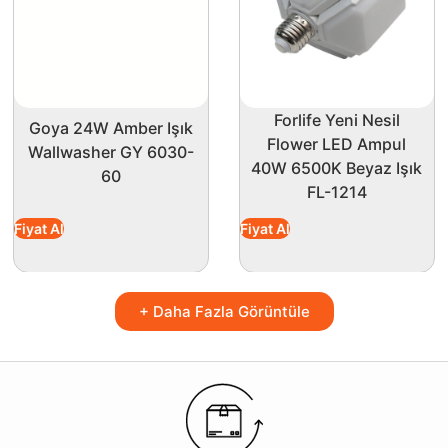
Forlife Yeni Nesil
Goya 24W Amber Işık
Flower LED Ampul
Wallwasher GY 6030-
40W 6500K Beyaz Işık
60
FL-1214
Fiyat Al
Fiyat Al
+ Daha Fazla Görüntüle