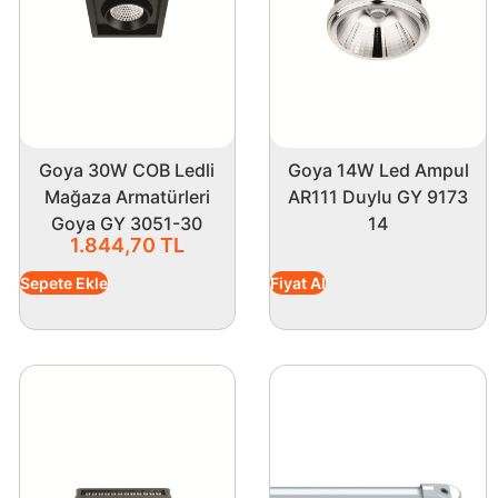
Goya 30W COB Ledli
Goya 14W Led Ampul
Mağaza Armatürleri
AR111 Duylu GY 9173
Goya GY 3051-30
14
1.844,70
TL
Sepete Ekle
Fiyat Al