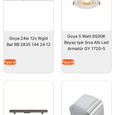
Goya 5 Watt 6500K
Goya 24w 12v Rigid
Beyaz Işık Sıva Altı Led
Bar RB 2835 144 24 12
Armatür GY 1720-5
Fiyat Al
Fiyat Al