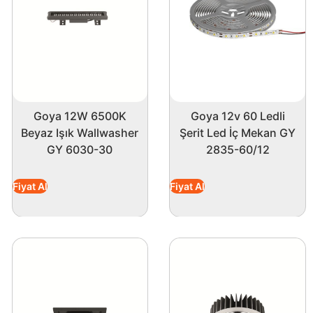
tutarak tasarruf etmenizi sağlar.
klılığı, enerji verimliliği ve yüksek aydınlatma
ıklandırma projelerinizi profesyonel bir şekilde
Goya 12W 6500K
Goya 12v 60 Ledli
Beyaz Işık Wallwasher
Şerit Led İç Mekan GY
GY 6030-30
2835-60/12
Fiyat Al
Fiyat Al