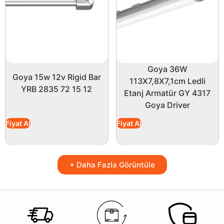
Goya 36W
Goya 15w 12v Rigid Bar
113X7,8X7,1cm Ledli
YRB 2835 72 15 12
Etanj Armatür GY 4317
Goya Driver
Fiyat Al
Fiyat Al
+ Daha Fazla Görüntüle