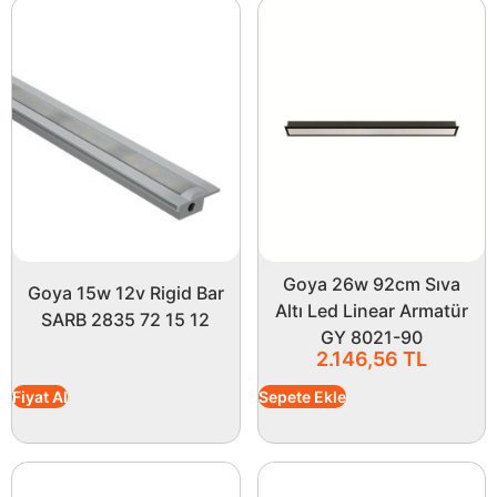
Goya 26w 92cm Sıva
Goya 15w 12v Rigid Bar
Altı Led Linear Armatür
SARB 2835 72 15 12
GY 8021-90
2.146,56
TL
Fiyat Al
Sepete Ekle