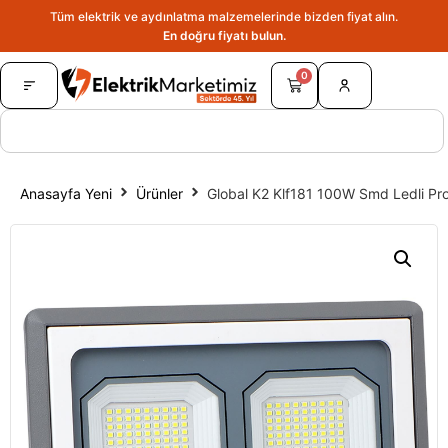
Tüm elektrik ve aydınlatma malzemelerinde bizden fiyat alın.
En doğru fiyatı bulun.
0
Anasayfa Yeni
Ürünler
Global K2 Klf181 100W Smd Ledli Proj