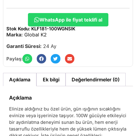
WhatsApp ile fiyat teklifi al
Stok Kodu: KLF181-100WGNSIK
Marka:
Global K2
Garanti Süresi:
24 Ay
Paylaş:
Açıklama
Ek bilgi
Değerlendirmeler (0)
Açıklama
Elinize aldığınız bu özel ürün, gün ışığının sıcaklığını
evinize veya işyerinize taşıyor. 100W gücüyle etkileyici
bir aydınlatma deneyimi sunan bu ürün, hem enerji
tasarruflu özellikleriyle hem de yüksek lümen çıktısıyla
dikkat çekiyor. İşte ürünün genel özellikleri: