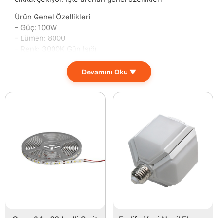
Ürün Genel Özellikleri
– Güç: 100W
– Lümen: 8000
– Renk: 3000K Gün Işığı
– Ebat: 15x 25x 7 cm
– Gerilim: 220-240V
Devamını Oku ▼
– Koruma Sınıfı: IP65
Bu aydınlatma ürününü evinizin her köşesinde
kullanabilir ve ofis alanlarınızı canlı hale
getirebilirsiniz. Özellikle dış mekanlar için tasarlanmış
IP65 koruma sınıfı, suya ve toza karşı dayanıklılık
göstererek bahçe, teras veya balkon gibi alanlarda
mükemmel bir seçenek oluşturur. Ürünün 3000K gün
ışığı rengi ile mekanlarda hoş bir atmosfer yaratırken,
8000 lümen seviyesinde sunduğu yüksek ışık akışıyla
karanlık alanların aydınlatılması konusundaki başarısı
göz ardı edilemez.
Ayrıca, bu aydınlatma ürünü sadece yüksek verimliliği