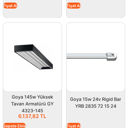
Fiyat Al
Fiyat Al
Goya 145w Yüksek
Goya 15w 24v Rigid Bar
Tavan Armatürü GY
YRB 2835 72 15 24
4323-145
6.137,82
TL
Sepete Ekle
Fiyat Al