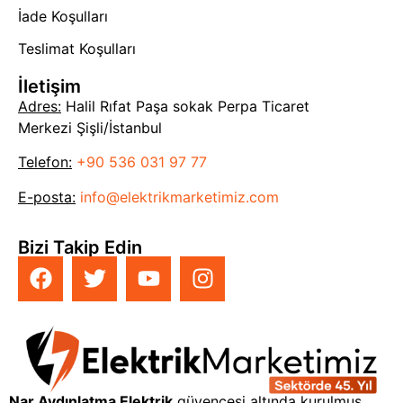
İade Koşulları
sistemlerinize kolayca entegre edilir.
Teslimat Koşulları
Sonuç olarak, bu LED lamba, hem performansı hem de
estetik tasarımıyla öne çıkıyor. Hem günlük kullanımda
İletişim
hem de özel anlarda ihtiyacınız olan aydınlatmayı
Adres:
Halil Rıfat Paşa sokak Perpa Ticaret
sağlar. Şimdi, daha aydınlık ve enerji dostu bir yaşam
Merkezi Şişli/İstanbul
alanı için bu ürünü tercih edin!
Telefon:
+90 536 031 97 77
E-posta:
info@elektrikmarketimiz.com
Bizi Takip Edin
Nar Aydınlatma Elektrik
güvencesi altında kurulmuş