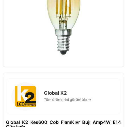
Global K2
Tüm ürünlerini görüntüle →
Global K2 Kes600 Cob FlamKıvr Bujı Amp4W E14
Gün Işığı