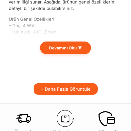
verimliliği sunar. Aşağıda, ürünün genel özelliklerini
detaylı bir şekilde bulabilirsiniz.
Ürün Genel Özellikleri:
– Güç: 4 Watt
– Işık Akısı: 440 Lümen
– Renk Sıcaklığı: 2700K
– Gerilim: 220-240 Volt
Devamını Oku ▼
– Kullanım Ömrü: 20000 Saat
– Ölçü: 11,5 x 3,5 cm
– Yerli Üretim
– IC DRIVER
– ŞEFAF CAM
– TAILED
+ Daha Fazla Görüntüle
– E14 Duy
Bu LED lamba, özellikle evde, ofiste veya ticari
alanlarda ideal bir aydınlatma çözümü olarak öne
çıkıyor. 440 lümenlik ışık akışı sayesinde hem sıcak
hem de davetkâr bir atmosfer yaratır. 2700K renk
sıcaklığı, yumuşak ve rahatlatıcı bir ışık sağlar, bu da