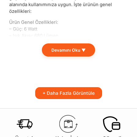
alanında kullanımınıza uygun. İşte ürünün genel
özellikleri:
Ürün Genel Özellikleri:
– Güç: 6 Watt
– Işık Akısı: 680 Lümen
– Renk Sıcaklığı: 3000K
– Gerilim: 220-240 Volt
Devamını Oku ▼
– Kullanım Ömrü: 20000 Saat
– Ölçü: 14,5 x 6,4 cm
– Yerli Üretim
– IC DRIVER
– ŞEFAF CAM
– ST64
+ Daha Fazla Görüntüle
– E27 Duy
Bu ürün, evlerde, ofislerde ve ticari alanlarda
mükemmel bir aydınlatma sağlamak için tasarlanmıştır.
Sıcak beyaz ışık tonu (3000K) ile mekanlarınıza samimi
ve davetkar bir atmosfer kazandırırken, 680 lümenlik
yüksek ışık akışı ile tüm alanları etkin bir şekilde