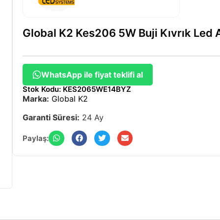
Global K2 Kes206 5W Buji Kıvrık Led
WhatsApp ile fiyat teklifi al
Stok Kodu: KES2065WE14BYZ
Marka:
Global K2
Garanti Süresi:
24 Ay
Paylaş: