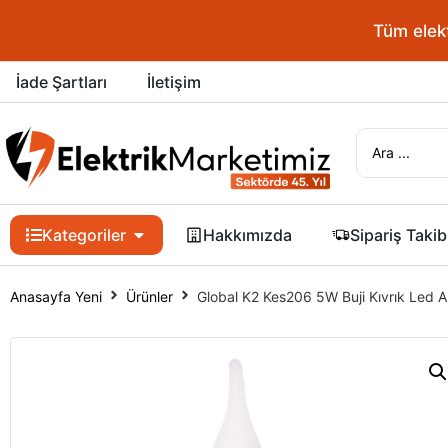
Tüm elektrik 
İade Şartları
İletişim
Kategoriler
Hakkımızda
Sipariş Takib
Anasayfa Yeni
Ürünler
Global K2 Kes206 5W Buji Kıvrık Led 