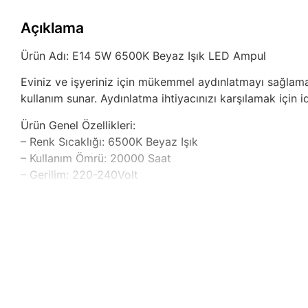
Açıklama
Ürün Adı: E14 5W 6500K Beyaz Işık LED Ampul
Eviniz ve işyeriniz için mükemmel aydınlatmayı sağla
kullanım sunar. Aydınlatma ihtiyacınızı karşılamak için id
Ürün Genel Özellikleri:
– Renk Sıcaklığı: 6500K Beyaz Işık
– Kullanım Ömrü: 20000 Saat
– Gerilim: 220-240Volt
– Işık Akısı: 450 Lümen
– Güç: 5 Watt
– Duy: E14
– Ölçü: 13 x 3,5 cm
– Soğutma Sistemi
– Alüminyum
– Isı Yalıtımlı