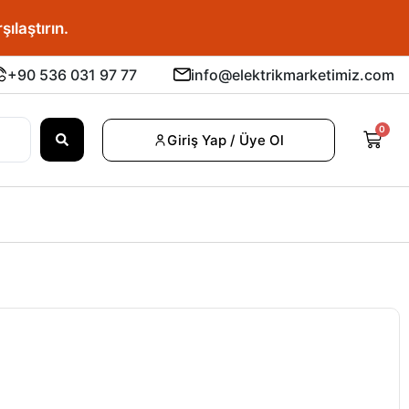
u fiyatı bulun.
+90 536 031 97 77
info@elektrikmarketimiz.com
0
Giriş Yap / Üye Ol