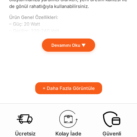
de gönül rahatlığıyla kullanabilirsiniz.
Ürün Genel Özellikleri:
– Güç: 20 Watt
– Gerilim: 220-240 Volt
– Renk Sıcaklığı: 6500K
– Kullanım Ömrü: 20000 Saat
Devamını Oku ▼
– Işık Akısı: 1800 Lümen
– Ölçü: 14,3 cm 8 cm
– Alüminyum
– Isı Yalıtımlı
– Soğutma Sistemi
– Yerli Üretim
+ Daha Fazla Görüntüle
– T80 Kasa
– E27 Duy
Bu ürün, hem evlerde hem de ofislerde ideal bir tercih
olmaktadır. Geniş bir aydınlatma alanı sunarak etkili bir
ışık deneyimi sağlar. Özellikle çalışma alanlarında,
okuma köşelerinde ya da evdeki genel alanlarda
Ücretsiz
Kolay İade
Güvenli
kullanıldığında göz yorgunluğunu en aza indirir. Şıklığı