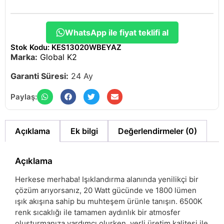
WhatsApp ile fiyat teklifi al
Stok Kodu: KES13020WBEYAZ
Marka:
Global K2
Garanti Süresi:
24 Ay
Paylaş:
Açıklama
Ek bilgi
Değerlendirmeler (0)
Açıklama
Herkese merhaba! Işıklandırma alanında yenilikçi bir
çözüm arıyorsanız, 20 Watt gücünde ve 1800 lümen
ışık akışına sahip bu muhteşem ürünle tanışın. 6500K
renk sıcaklığı ile tamamen aydınlık bir atmosfer
oluşturmanıza yardımcı olurken, yerli üretim kalitesi ile