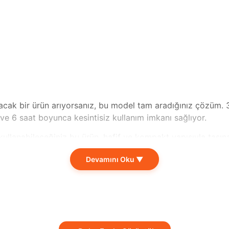
racak bir ürün arıyorsanız, bu model tam aradığınız çözüm.
r ve 6 saat boyunca kesintisiz kullanım imkanı sağlıyor.
 kullanabileceğiniz bu ürün, hafif ve kompakt yapısıyla taşı
ğı sunarak sizi asla yarı yolda bırakmayacak. Özellikle uzun s
Devamını Oku ▼
 iş günlerinde sürekli şarj etme ihtiyacınız ortadan kalkıyo
de ister evde çalışma alanınızda, bu ürün ile hem rahatlık he
zı kolaylaştıracak bir yenilik. Enerji verimliliği, kullanım ko
ik ürünü deneyimleyerek yaşam konforunuzu artırabilir, verim