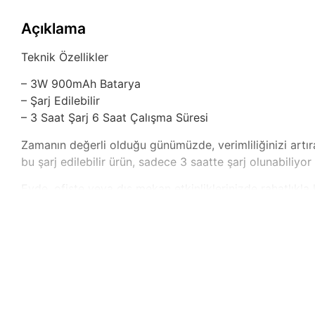
Açıklama
Teknik Özellikler
– 3W 900mAh Batarya
– Şarj Edilebilir
– 3 Saat Şarj 6 Saat Çalışma Süresi
Zamanın değerli olduğu günümüzde, verimliliğinizi artı
bu şarj edilebilir ürün, sadece 3 saatte şarj olunabiliyo
Evde, ofiste veya dış mekan etkinliklerinizde rahatlıkla
yanınıza alabileceğiniz bu pratik cihaz, kullanım kolaylı
destekleyen güvenilir bir yardımcı görevi görüyor.
Bu ürünün sağladığı uzun çalışma süresi sayesinde, yoğun
tercih yapmış oluyorsunuz. İster dış mekan etkinliklerin
Sonuç itibarıyla, bu şarj edilebilir ürün, günlük yaşamını
gereksinimlerine uygun bir çözüm sunuyor. Siz de bu prat