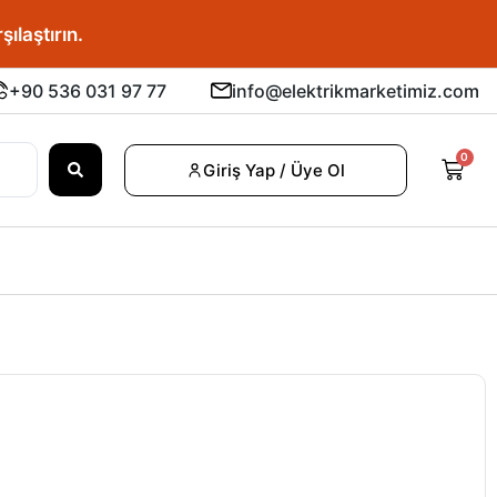
u fiyatı bulun.
tırın.
+90 536 031 97 77
info@elektrikmarketimiz.com
0
Giriş Yap / Üye Ol