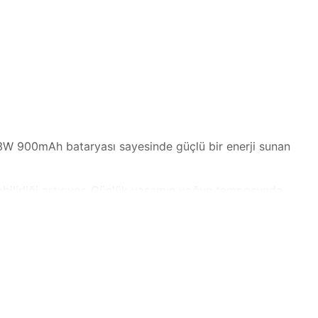
 3W 900mAh bataryası sayesinde güçlü bir enerji sunan
nabilirliği artırıyor. Günlük yaşamın yoğun temposunda,
üreli toplantılar, piknikler veya seyahatlerde sizi
r. Üstelik, enerji tasarrufu sağlayarak çevre dostu bir
m de işlevsellik elde edersiniz.
laylığı ve taşıma rahatlığı ile modern yaşamın
liliğinizi yükseltebilirsiniz.