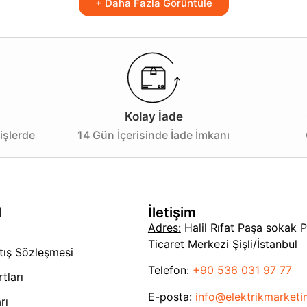
+ Daha Fazla Görüntüle
Kolay İade
işlerde
14 Gün İçerisinde İade İmkanı
l
İletişim
Adres:
Halil Rıfat Paşa sokak 
Ticaret Merkezi Şişli/İstanbul
tış Sözleşmesi
Telefon:
+90 536 031 97 77
tları
E-posta:
info@elektrikmarket
rı