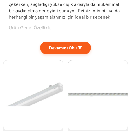
çekerken, sağladığı yüksek ışık akısıyla da mükemmel
bir aydınlatma deneyimi sunuyor. Eviniz, ofisiniz ya da
herhangi bir yaşam alanınız için ideal bir seçenek.
Ürün Genel Özellikleri:
– Güç: 36 Watt
– Işık Rengi: 4000K Natural Beyaz
Devamını Oku ▼
– Kullanım Ömrü: 20000 Saat
– Işık Akısı: 3600 Lümen
– Gerilim: 220-240 Volt
– Çerçevesiz
– Yüksek Lümen
– Alüminyum Kasa
– SMD 2835 Led Chip
– Dış Çap: 230 mm
– İç Çap: 190 – 180 mm
Bu LED aydınlatmanın öne çıkan en büyük avantajı,
4000K doğal beyaz ışık rengi sayesinde yaratmış
olduğu göz alıcı ferahlık. Geniş alanlarda bile 3600