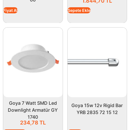
1.844,70
TL
Fiyat Al
Sepete Ekle
Goya 7 Watt SMD Led
Goya 15w 12v Rigid Bar
Downlight Armatür GY
YRB 2835 72 15 12
1740
234,78
TL