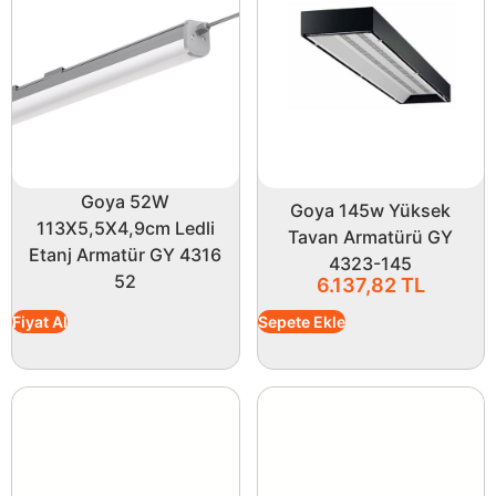
Goya 52W
Goya 145w Yüksek
113X5,5X4,9cm Ledli
Tavan Armatürü GY
Etanj Armatür GY 4316
4323-145
52
6.137,82
TL
Fiyat Al
Sepete Ekle