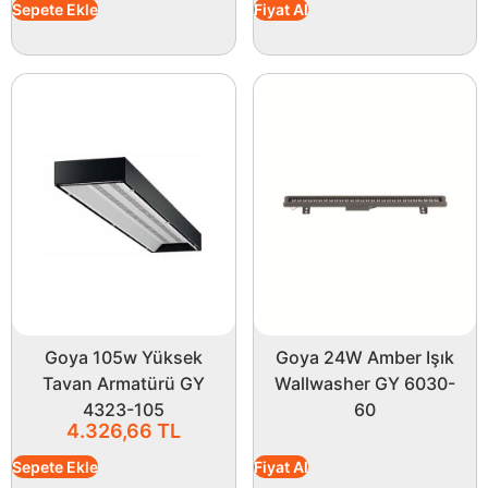
Sepete Ekle
Fiyat Al
Goya 105w Yüksek
Goya 24W Amber Işık
Tavan Armatürü GY
Wallwasher GY 6030-
4323-105
60
4.326,66
TL
Sepete Ekle
Fiyat Al