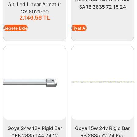
Altı Led Linear Armatür
aydınlatmak ve konforunuzu artırmak için mükemmel
SARB 2835 72 15 24
GY 8021-90
bir tercihtir. Daha aydınlık ve estetik bir ambiyans için
2.146,56
TL
bu ürünü hemen değerlendirebilirsiniz!
Sepete Ekle
Fiyat Al
Goya 24w 12v Rigid Bar
Goya 15w 24v Rigid Bar
YRB 2835 144 24 12
RB 2835 72 24 Pcb