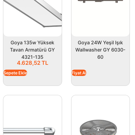
Goya 135w Yüksek
Goya 24W Yeşil Işık
Tavan Armatürü GY
Wallwasher GY 6030-
4321-135
60
4.628,52
TL
Sepete Ekle
Fiyat Al