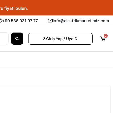
u fiyatı bulun.
+90 536 031 97 77
info@elektrikmarketimiz.com
0
Giriş Yap / Üye Ol