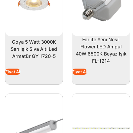
Forlife Yeni Nesil
Goya 5 Watt 3000K
Flower LED Ampul
Sarı Işık Sıva Altı Led
40W 6500K Beyaz Işık
Armatür GY 1720-5
FL-1214
Fiyat Al
Fiyat Al