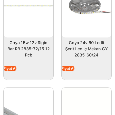
atlıkla tercih edilebilecek kullanım alanlarına sahiptir. 650
en ışık akışı, karanlık alanları aydınlatmak için ideal bir çöz
ağlamasıdır. Yüksek verimli SMD 2835 LED çip teknolojisi say
Goya 15w 12v Rigid
Goya 24v 60 Ledli
sık lamba değiştirme derdinden sizi kurtarır. Yerli üretim ol
Bar RB 2835-72/15 12
Şerit Led İç Mekan GY
Pcb
2835-60/24
ınızı hem şık hale getirin hem de enerji verimli bir tercih y
Fiyat Al
Fiyat Al