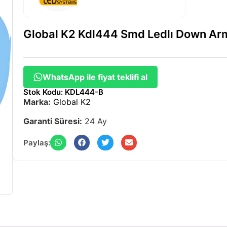
Global K2 Kdl444 Smd Ledlı Down A
WhatsApp ile fiyat teklifi al
Stok Kodu: KDL444-B
Marka:
Global K2
Garanti Süresi:
24 Ay
Paylaş: