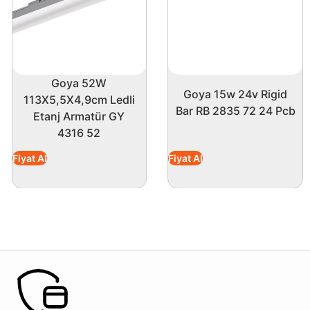
Goya 52W
Goya 15w 24v Rigid
113X5,5X4,9cm Ledli
Bar RB 2835 72 24 Pcb
Etanj Armatür GY
4316 52
Fiyat Al
Fiyat Al