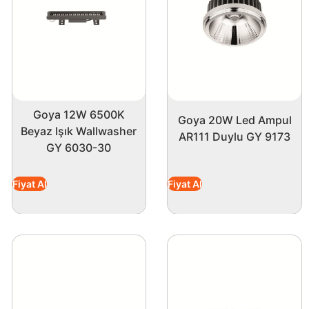
0K beyaz ışık rengi, mekanlarınızı daha aydınlık ve ferah
üm sunarak her köşede net bir görüş sağlar.
esinde, düşük enerji tüketimiyle yüksek ışık çıkışını
Goya 12W 6500K
Goya 20W Led Ampul
ması da kalite güvencesi sunar ve kullanıcı dostu bir
Beyaz Işık Wallwasher
AR111 Duylu GY 9173
GY 6030-30
apın. Göz alıcı tasarımı ve üstün özellikleri ile yaşam
Fiyat Al
Fiyat Al