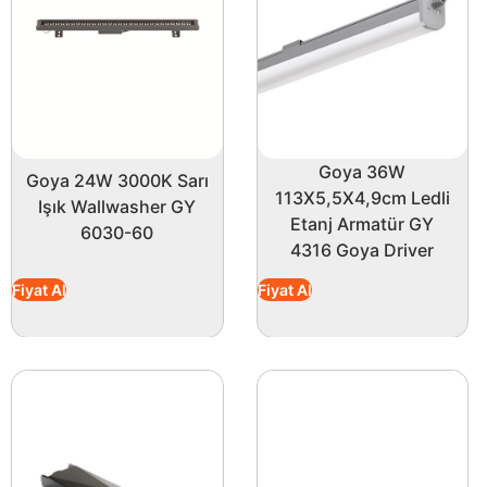
– Dış Çap 19cm
– Kalıklık 3,5 cm
– Işık Rengi: 6500K Beyaz Işık
Bu ürün, ofislerde, mağazalarda, otellerde ve evlerde rah
hale getirerek, çalışma verimliliğinizi artırır. 1800 Lüm
Ürünün en önemli avantajlarından biri enerji tasarrufu s
Goya 36W
Goya 24W 3000K Sarı
bir arada sunar. 20.000 saatlik uzun kullanım ömrü, sık 
113X5,5X4,9cm Ledli
Işık Wallwasher GY
deneyim sağlar.
Etanj Armatür GY
6030-60
4316 Goya Driver
Bu estetik ve fonksiyonel aydınlatma çözümü ile mekanlar
alanlarınıza değer katacak bu ürünü kaçırmayın!
Fiyat Al
Fiyat Al