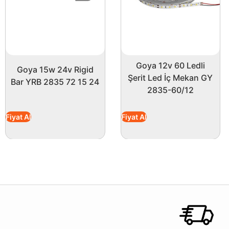
Goya 12v 60 Ledli
Goya 15w 24v Rigid
Şerit Led İç Mekan GY
Bar YRB 2835 72 15 24
2835-60/12
Fiyat Al
Fiyat Al