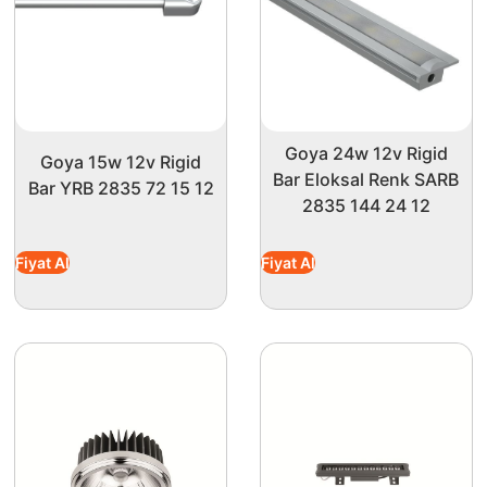
Goya 24w 12v Rigid
Goya 15w 12v Rigid
Bar Eloksal Renk SARB
Bar YRB 2835 72 15 12
2835 144 24 12
Fiyat Al
Fiyat Al