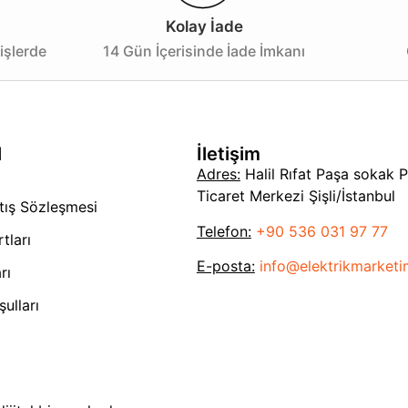
Kolay İade
işlerde
14 Gün İçerisinde İade İmkanı
l
İletişim
Adres:
Halil Rıfat Paşa sokak 
Ticaret Merkezi Şişli/İstanbul
tış Sözleşmesi
Telefon:
+90 536 031 97 77
tları
E-posta:
info@elektrikmarket
rı
ulları