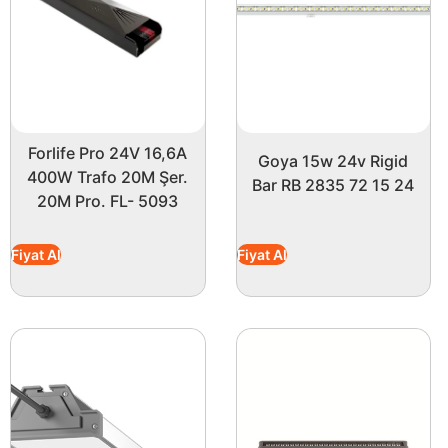
Forlife Pro 24V 16,6A
Goya 15w 24v Rigid
400W Trafo 20M Şer.
Bar RB 2835 72 15 24
20M Pro. FL- 5093
Fiyat Al
Fiyat Al