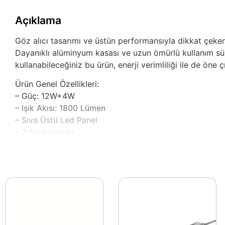
Açıklama
Göz alıcı tasarımı ve üstün performansıyla dikkat çeke
Dayanıklı alüminyum kasası ve uzun ömürlü kullanım sür
kullanabileceğiniz bu ürün, enerji verimliliği ile de öne çı
Ürün Genel Özellikleri:
– Güç: 12W+4W
– Işık Akısı: 1800 Lümen
– Sıva Üstü Led Panel
– 3 Fonksiyonlu
– Gerilim: 220-240 Volt
– Kullanım Ömrü: 20000 Saat
– Alüminyum Kasa
– SMD 2835 Led Chip
– PS LGP 3 mm
– Yerli Üretim
– Ölçü: