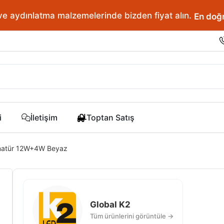
ve aydınlatma malzemelerinde bizden fiyat alın.
En doğr
i
İletişim
Toptan Satış
rmatür 12W+4W Beyaz
Global K2
Tüm ürünlerini görüntüle →