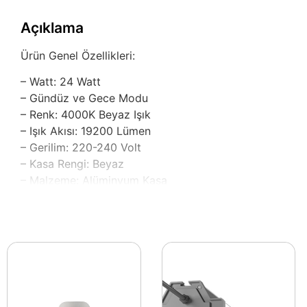
Açıklama
Ürün Genel Özellikleri:
– Watt: 24 Watt
– Gündüz ve Gece Modu
– Renk: 4000K Beyaz Işık
– Işık Akısı: 19200 Lümen
– Gerilim: 220-240 Volt
– Kasa Rengi: Beyaz
– Malzeme: Alüminyum Kasa
– Kullanım Ömrü: 20000 Saat
– Ölçü: Çap: 30 – 3,5cm
– SMD 2835 Led Chip
– PS LGP 3 mm
– Yerli Üretim
Modern yaşam alanlarında aydınlatmanın önemi her z
kullanıma uygun olarak tasarlandı. 4000K beyaz ışık sıca