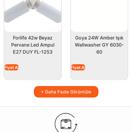
Forlife 42w Beyaz
Goya 24W Amber Işık
Pervane Led Ampul
Wallwasher GY 6030-
E27 DUY FL-1253
60
Fiyat Al
Fiyat Al
+ Daha Fazla Görüntüle