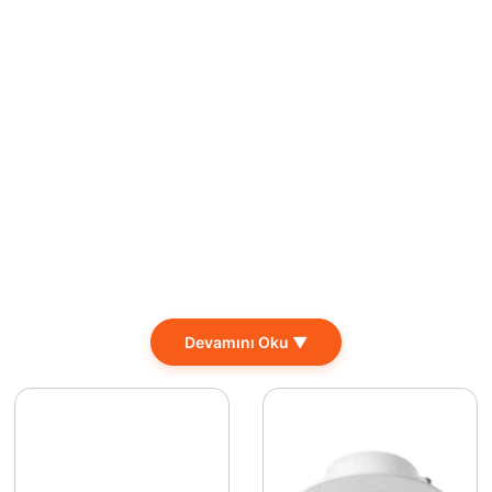
Devamını Oku ▼
amankinden daha fazla. 24 Watt gücündeki bu LED aydınla
klığıyla, mekanınıza ferah ve aydınlık bir atmosfer kazandırı