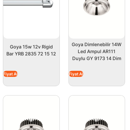
Goya Dimlenebilir 14W
Goya 15w 12v Rigid
Led Ampul AR111
Bar YRB 2835 72 15 12
Duylu GY 9173 14 Dim
Fiyat Al
Fiyat Al