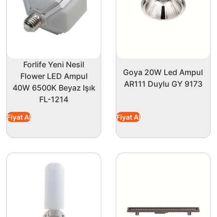
Forlife Yeni Nesil
Goya 20W Led Ampul
Flower LED Ampul
AR111 Duylu GY 9173
40W 6500K Beyaz Işık
FL-1214
Fiyat Al
Fiyat Al