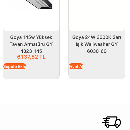
Goya 145w Yüksek
Goya 24W 3000K Sarı
Tavan Armatürü GY
Işık Wallwasher GY
4323-145
6030-60
6.137,82
TL
Sepete Ekle
Fiyat Al