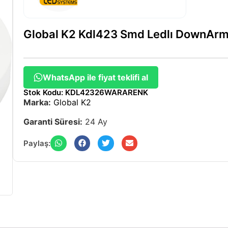
Global K2 Kdl423 Smd Ledlı DownAr
WhatsApp ile fiyat teklifi al
Stok Kodu: KDL42326WARARENK
Marka:
Global K2
Garanti Süresi:
24 Ay
Paylaş: