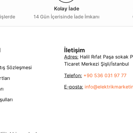
Kolay İade
işlerde
14 Gün İçerisinde İade İmkanı
l
İletişim
Adres:
Halil Rıfat Paşa sokak 
Ticaret Merkezi Şişli/İstanbul
tış Sözleşmesi
Telefon:
+90 536 031 97 77
tları
E-posta:
info@elektrikmarket
rı
ulları