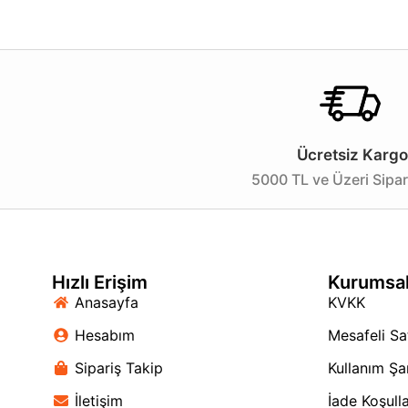
– Yerli Üretim
Bu LED aydınlatma ürünü, özellikle ofisler, evler, mağaza
mekanlarınıza ferah bir atmosfer katarken, 1440 lümenlik 
olmasına rağmen yüksek ışık akışı sunması sayesinde, en
Uzun kullanım ömrü ile 20,000 saat boyunca sorunsuz bi
Ücretsiz Kargo
üretim olması, kalite güvencesi sunar. Gündüz ve gece
sağlamaktadır.
5000 TL ve Üzeri Sipar
Sonuç olarak, bu LED aydınlatma ürünü hem şıklığı hem 
bulmak istiyorsanız, bu ürünü tercih edebilirsiniz. Meka
Hızlı Erişim
Kurumsa
Anasayfa
KVKK
Hesabım
Mesafeli Sa
Sipariş Takip
Kullanım Şar
İletişim
İade Koşulla