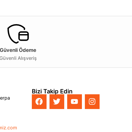
için tasarlanmıştır. 4000K doğal beyaz ışık rengi,
 verimliliği ile dikkat çeken bu ürün, 18 Watt gücünde
 hafif ama dayanıklı bir yapıya sahiptir. Ayrıca, yerli
Güvenli Ödeme
, şık beyaz kasa rengi ile de her tür dekorasyona uyum
Güvenli Alışveriş
tasarrufu yaparak uzun ömürlü bir aydınlatma çözümü
n satın almayı düşünebilirsiniz!
Bizi Takip Edin
Perpa
imiz.com