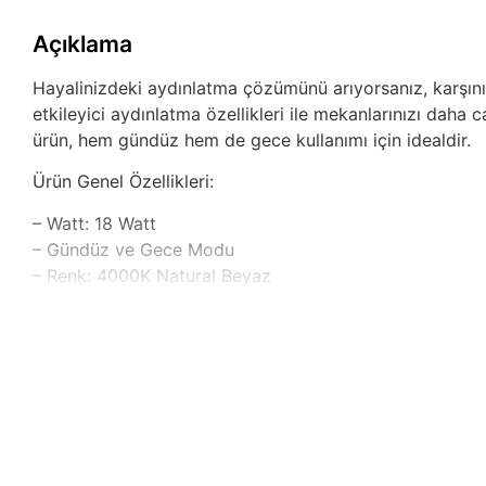
Açıklama
Hayalinizdeki aydınlatma çözümünü arıyorsanız, karşınıza
etkileyici aydınlatma özellikleri ile mekanlarınızı daha
ürün, hem gündüz hem de gece kullanımı için idealdir.
Ürün Genel Özellikleri:
– Watt: 18 Watt
– Gündüz ve Gece Modu
– Renk: 4000K Natural Beyaz
– Işık Akısı: 1440 Lümen
– Gerilim: 220-240 Volt
– Kasa Rengi: Beyaz
– Malzeme: Alüminyum Kasa
– Kullanım Ömrü: 20000 Saat
– Ölçü: Çap: 22,5 – 3,5 cm
– SMD 2835 Led Chip
– PS LGP 3 mm