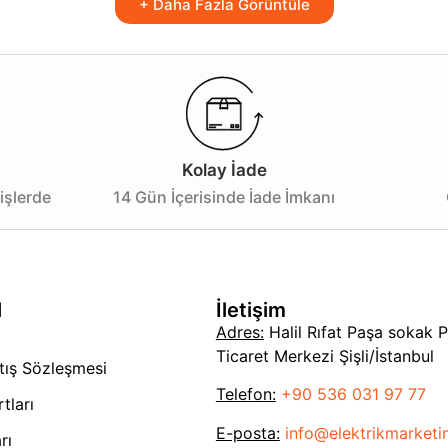
+ Daha Fazla Görüntüle
lar ve alışveriş merkezleri gibi çeşitli mekanlarda kullanım 
ışık akışı ile her köşeyi etkin bir şekilde aydınlatır. Enerji
erji tasarrufunu da beraberinde getirir.
r performans sergileyen bu ürün, alüminyum kasası sayesinde
Kolay İade
 modu seçeneği ile her zaman uygun aydınlatmayı sağlarken
işlerde
14 Gün İçerisinde İade İmkanı
de işlevselliği ile mekanlarınıza değer katacaktır. Enerji 
nlarınızı aydınlatmanın en iyi yolunu deneyimlemek için heme
l
İletişim
Adres:
Halil Rıfat Paşa sokak 
Ticaret Merkezi Şişli/İstanbul
tış Sözleşmesi
Telefon:
+90 536 031 97 77
tları
E-posta:
info@elektrikmarket
rı