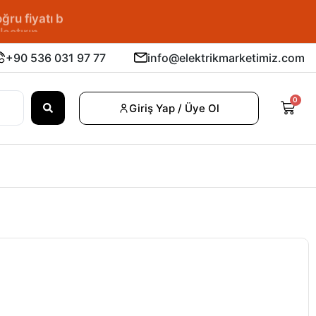
u fiyatı bulun.
+90 536 031 97 77
info@elektrikmarketimiz.com
0
Giriş Yap / Üye Ol