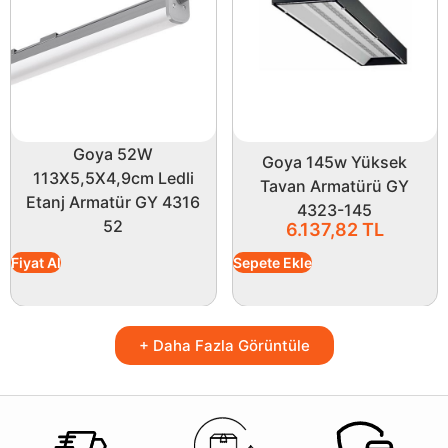
Goya 52W
Goya 145w Yüksek
113X5,5X4,9cm Ledli
Tavan Armatürü GY
Etanj Armatür GY 4316
4323-145
52
6.137,82
TL
Fiyat Al
Sepete Ekle
+ Daha Fazla Görüntüle