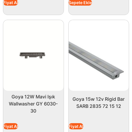
Fiyat Al
Sepete Ekle
Goya 12W Mavi Işık
Goya 15w 12v Rigid Bar
Wallwasher GY 6030-
SARB 2835 72 15 12
30
Fiyat Al
Fiyat Al