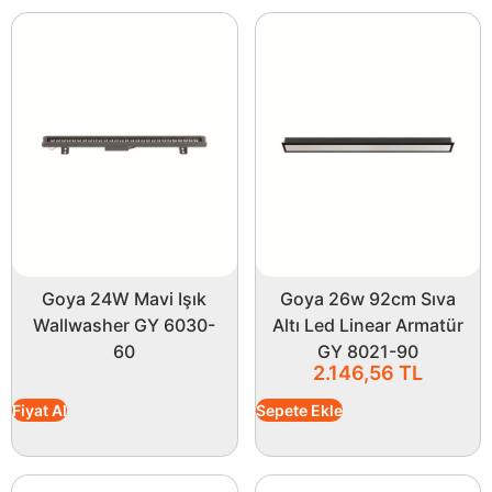
Goya 24W Mavi Işık
Goya 26w 92cm Sıva
Wallwasher GY 6030-
Altı Led Linear Armatür
60
GY 8021-90
2.146,56
TL
Fiyat Al
Sepete Ekle