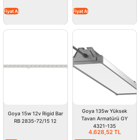
Fiyat Al
Fiyat Al
Goya 135w Yüksek
Goya 15w 12v Rigid Bar
Tavan Armatürü GY
RB 2835-72/15 12
4321-135
4.628,52
TL