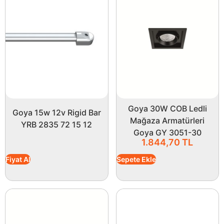
Goya 30W COB Ledli
Goya 15w 12v Rigid Bar
Mağaza Armatürleri
YRB 2835 72 15 12
Goya GY 3051-30
1.844,70
TL
Fiyat Al
Sepete Ekle