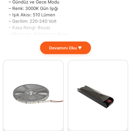
– Gündüz ve Gece Modu
– Renk: 3000K Gün Işığı
– Işık Akısı: 510 Lümen
– Gerilim: 220-240 Volt
– Kasa Rengi: Beyaz
– Malzeme: Alüminyum Kasa
– Kullanım Ömrü: 20000 Saat
– Ölçü: Çap: 12 – 3,5cm
Devamını Oku ▼
– SMD 2835 Led Chip
– PS LGP 3 mm
– Yerli Üretim
Evinizin veya iş yerinizin aydınlatmasında yenilikçi bir
dokunuş arıyorsanız, 6 Watt Beyaz Alüminyum LED
Aydınlatma tam da ihtiyacınız olan çözümü sunuyor.
3000K sıcak gün ışığı rengi, iç mekanlarınıza sıcak bir
hava katıyor. Gündüz ve gece modları ile esnek
kullanım imkânı sağlayan bu ürün, anlık ihtiyaçlarınıza
hızlıca cevap veriyor.
Yüksek lümen değeri (510 Lümen) sayesinde,