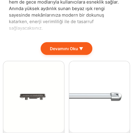
hem de gece modlarıyla kullanıcılara esneklik sağlar.
Anında yüksek aydınlık sunan beyaz ışık rengi
sayesinde mekânlarınıza modern bir dokunuş
katarken, enerji verimliliği ile de tasarruf
sağlayacaksınız.
Ürün Genel Özellikleri
– Watt: 6 Watt
Devamını Oku ▼
– Gündüz ve Gece Modu
– Renk: 6500K Beyaz Işık
– Işık Akısı: 510 Lümen
– Gerilim: 220-240 Volt
– Kasa Rengi: Beyaz
– Malzeme: Alüminyum Kasa
– Kullanım Ömrü: 20000 Saat
– Ölçü: Çap: 12 – 3,5 cm
– SMD 2835 Led Chip
– PS LGP 3 mm
– Yerli Üretim
Bu LED panel, evlerin salonu, yemek odası, ofisler