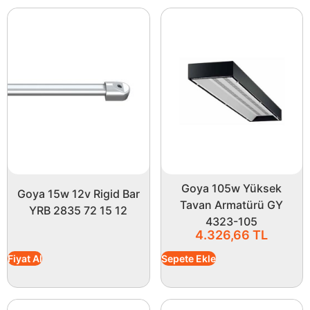
Goya 105w Yüksek
Goya 15w 12v Rigid Bar
Tavan Armatürü GY
YRB 2835 72 15 12
4323-105
4.326,66
TL
Fiyat Al
Sepete Ekle