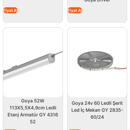
Fiyat Al
Fiyat Al
Goya 52W
Goya 24v 60 Ledli Şerit
113X5,5X4,9cm Ledli
Led İç Mekan GY 2835-
Etanj Armatür GY 4316
60/24
52