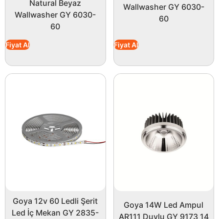
Natural Beyaz
Wallwasher GY 6030-
Wallwasher GY 6030-
60
60
Fiyat Al
Fiyat Al
Goya 12v 60 Ledli Şerit
Goya 14W Led Ampul
Led İç Mekan GY 2835-
AR111 Duylu GY 9173 14