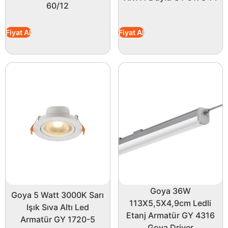
60/12
Fiyat Al
Fiyat Al
Goya 36W
Goya 5 Watt 3000K Sarı
113X5,5X4,9cm Ledli
Işık Sıva Altı Led
Etanj Armatür GY 4316
Armatür GY 1720-5
Goya Driver