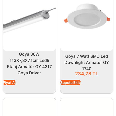
Goya 36W
Goya 7 Watt SMD Led
113X7,8X7,1cm Ledli
Downlight Armatür GY
Etanj Armatür GY 4317
1740
Goya Driver
234,78
TL
Fiyat Al
Sepete Ekle