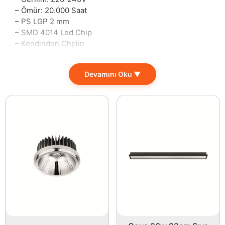
– Ömür: 20.000 Saat
– PS LGP 2 mm
– SMD 4014 Led Chip
– Kendinden Chplin
– 30x30cm
Evlerinizde ve işyerlerinizde aydınlatma ihtiyaçlarınızı
Devamını Oku ▼
en iyi şekilde karşılayacak bu LED panel, hem enerji
verimliliği hem de şıklığıyla dikkat çekiyor. Sıcak gün
ışığı rengi olan 3000K, yaşam alanlarına ferah bir
atmosfer kazandırırken, 1500 lümen parlaklığı
sayesinde her köşeyi aydınlatma görevini başarıyla
üstlenir. Uzun ömürlü tasarımıyla 20.000 saatlik
kullanım süresi sunarak, sizi uzun süreli bakım ve
değişim masraflarından kurtarır.
Bu LED panel, hem evde hem ofiste hem de ticari
alanlarda kullanılmak üzere tasarlanmıştır. Alışveriş
merkezlerinde ve restoranlarda sağladığı sıcak ve
davetkar aydınlatma ile müşteri deneyimini artırırken,
kullanıcı dostu montajı sayesinde hızlıca