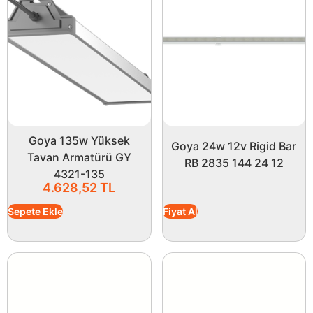
Goya 135w Yüksek
Goya 24w 12v Rigid Bar
Tavan Armatürü GY
RB 2835 144 24 12
4321-135
4.628,52
TL
Sepete Ekle
Fiyat Al