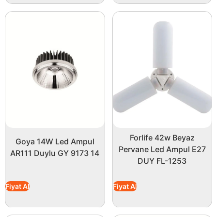
Forlife 42w Beyaz
Goya 14W Led Ampul
Pervane Led Ampul E27
AR111 Duylu GY 9173 14
DUY FL-1253
Fiyat Al
Fiyat Al