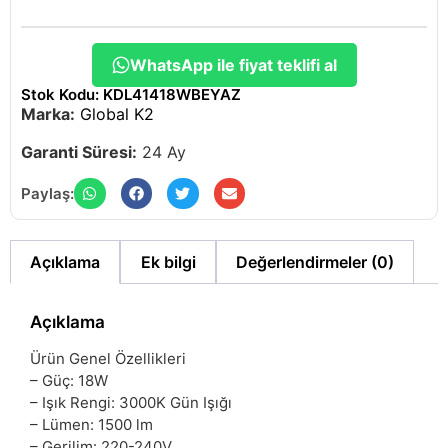
WhatsApp ile fiyat teklifi al
Stok Kodu: KDL41418WBEYAZ
Marka:
Global K2
Garanti Süresi:
24 Ay
Paylaş:
Açıklama
Ek bilgi
Değerlendirmeler (0)
Açıklama
Ürün Genel Özellikleri
– Güç: 18W
– Işık Rengi: 3000K Gün Işığı
– Lümen: 1500 lm
– Gerilim: 220-240V