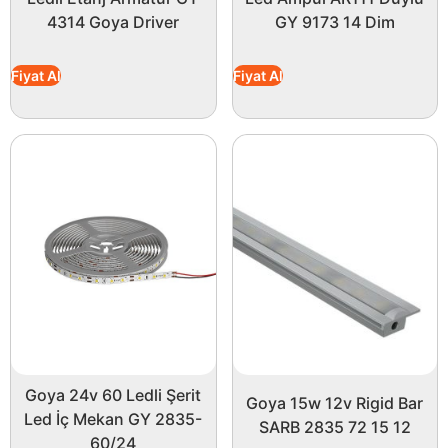
4314 Goya Driver
GY 9173 14 Dim
Fiyat Al
Fiyat Al
Goya 24v 60 Ledli Şerit
Goya 15w 12v Rigid Bar
Led İç Mekan GY 2835-
SARB 2835 72 15 12
60/24