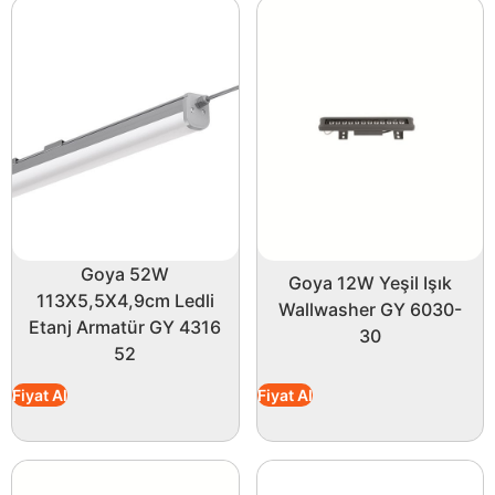
Goya 52W
Goya 12W Yeşil Işık
113X5,5X4,9cm Ledli
Wallwasher GY 6030-
Etanj Armatür GY 4316
30
52
Fiyat Al
Fiyat Al