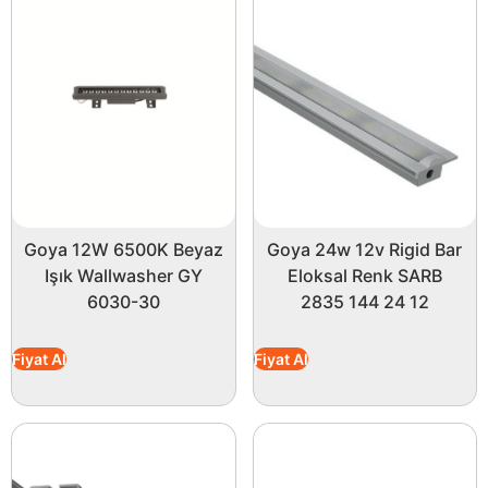
Goya 12W 6500K Beyaz
Goya 24w 12v Rigid Bar
Işık Wallwasher GY
Eloksal Renk SARB
6030-30
2835 144 24 12
Fiyat Al
Fiyat Al