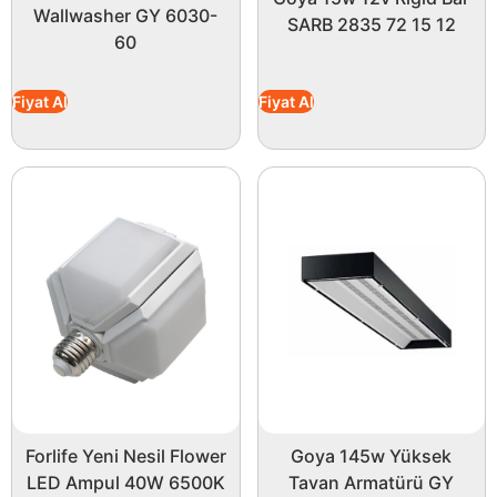
Wallwasher GY 6030-
SARB 2835 72 15 12
60
Fiyat Al
Fiyat Al
Forlife Yeni Nesil Flower
Goya 145w Yüksek
LED Ampul 40W 6500K
Tavan Armatürü GY