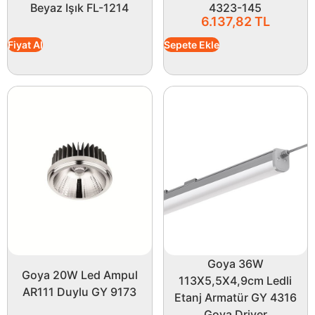
Beyaz Işık FL-1214
4323-145
6.137,82
TL
Fiyat Al
Sepete Ekle
Goya 36W
Goya 20W Led Ampul
113X5,5X4,9cm Ledli
AR111 Duylu GY 9173
Etanj Armatür GY 4316
Goya Driver