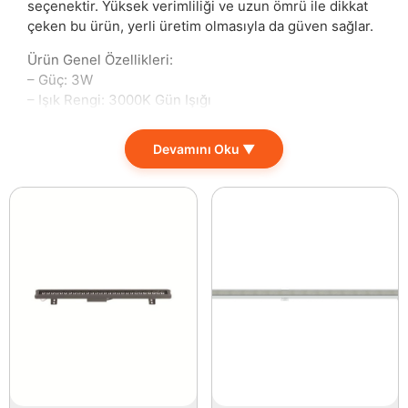
seçenektir. Yüksek verimliliği ve uzun ömrü ile dikkat
çeken bu ürün, yerli üretim olmasıyla da güven sağlar.
Ürün Genel Özellikleri:
– Güç: 3W
– Işık Rengi: 3000K Gün Işığı
– Lümen: 255 lm
– Gerilim: 220-240V
Devamını Oku ▼
– Ömür: 20.000 Saat
– Yerli Üretim
– PS LGP 2 mm
– SMD 4014 Led Chip
– Kendinden Chplin
– Dış Çap: 8,5cm
– İç Çap: 7cm
Bu lamba, evde veya ofiste kullanmak için idealdir.
Özellikle oturma odası, mutfak ve çalışma alanı gibi
sıkça kullanılan mekanlarda sıcak ve davetkâr bir
atmosfer yaratma imkanı sunar. Yüksek ışık kalitesi
sayesinde göz yormadan her alanda yeterli