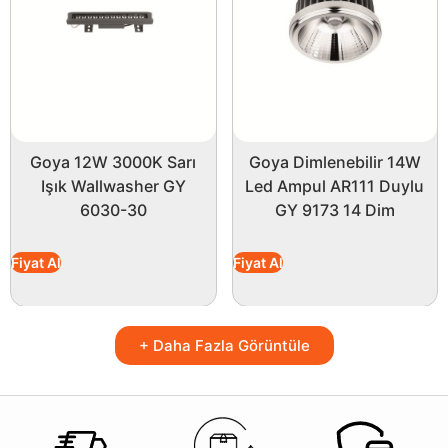
Goya 12W 3000K Sarı
Goya Dimlenebilir 14W
Işık Wallwasher GY
Led Ampul AR111 Duylu
6030-30
GY 9173 14 Dim
Fiyat Al
Fiyat Al
+ Daha Fazla Görüntüle