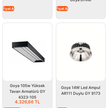
Fiyat Al
Fiyat Al
Goya 105w Yüksek
Goya 14W Led Ampul
Tavan Armatürü GY
AR111 Duylu GY 9173
4323-105
4.326,66
TL