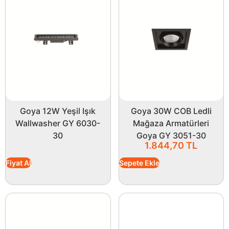
Goya 12W Yeşil Işık
Goya 30W COB Ledli
Wallwasher GY 6030-
Mağaza Armatürleri
30
Goya GY 3051-30
1.844,70
TL
Fiyat Al
Sepete Ekle