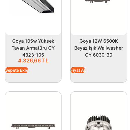
Goya 105w Yüksek
Goya 12W 6500K
Tavan Armatürü GY
Beyaz Işık Wallwasher
4323-105
GY 6030-30
4.326,66
TL
Sepete Ekle
Fiyat Al