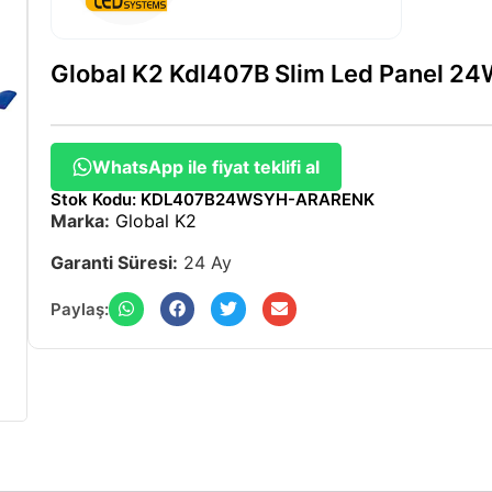
Global K2 Kdl407B Slim Led Panel 2
WhatsApp ile fiyat teklifi al
Stok Kodu: KDL407B24WSYH-ARARENK
Marka:
Global K2
Garanti Süresi:
24 Ay
Paylaş: