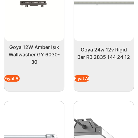
Goya 12W Amber Işık
Goya 24w 12v Rigid
Wallwasher GY 6030-
Bar RB 2835 144 24 12
30
Fiyat Al
Fiyat Al