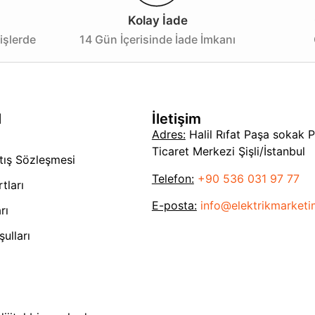
Kolay İade
işlerde
14 Gün İçerisinde İade İmkanı
l
İletişim
Adres:
Halil Rıfat Paşa sokak 
Ticaret Merkezi Şişli/İstanbul
tış Sözleşmesi
Telefon:
+90 536 031 97 77
tları
E-posta:
info@elektrikmarket
rı
ulları