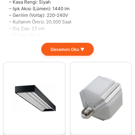
– Kasa Rengi: Siyah
– Işık Akısı (Lümen): 1440 lm
– Gerilim (Voltaj): 220-240V
– Kullanım Ömrü: 20.000 Saat
– Dış Çap: 22 cm
– İç Çap: 20 cm
– Yerli Üretim
– Alüminyum Kasa
Devamını Oku ▼
– SMD 2835 Led Chip
– PS LGP 3 mm
Modern tasarımı ve yüksek performansı ile öne çıkan
bu 18W’lık LED lamba, evinizin ve ofisinizin aydınlatma
ihtiyaçlarını en etkili şekilde karşılamak üzere
tasarlandı. 3000K sıcaklıkta sunduğu aydınlık,
mekanlarınıza sıcak bir ambiyans katarken, 1440
lümen ışık akışı, geniş alanlarda bile etkili aydınlatma
sağlar. Uzun ömürlü yapısıyla (20.000 saat) günlük
kullanımda büyük bir tasarruf sunarken, enerji
verimliliği ile de bütçenize katkıda bulunur.