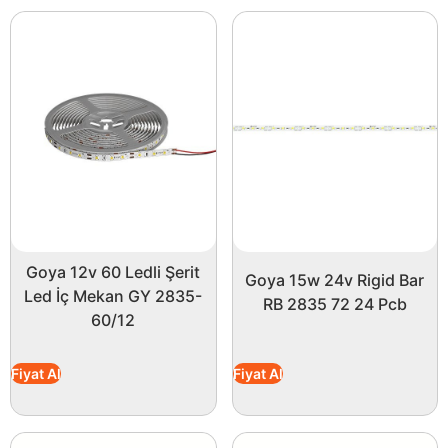
Goya 12v 60 Ledli Şerit
Goya 15w 24v Rigid Bar
Led İç Mekan GY 2835-
RB 2835 72 24 Pcb
60/12
Fiyat Al
Fiyat Al