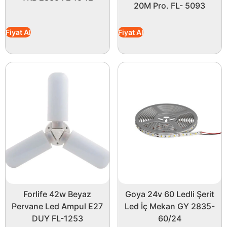
20M Pro. FL- 5093
Fiyat Al
Fiyat Al
Forlife 42w Beyaz
Goya 24v 60 Ledli Şerit
Pervane Led Ampul E27
Led İç Mekan GY 2835-
DUY FL-1253
60/24