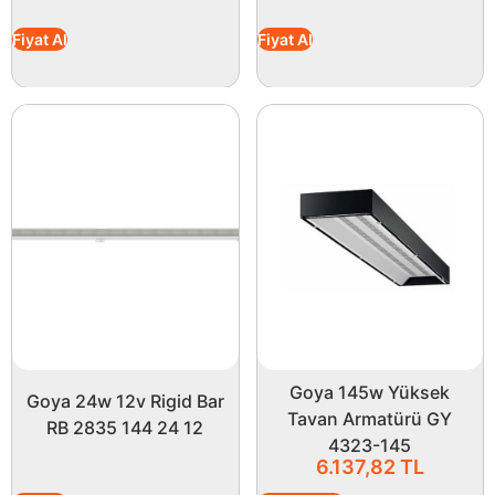
Fiyat Al
Fiyat Al
Goya 145w Yüksek
Goya 24w 12v Rigid Bar
Tavan Armatürü GY
RB 2835 144 24 12
4323-145
6.137,82
TL