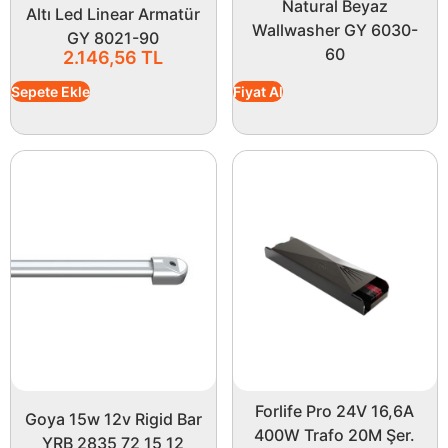
Natural Beyaz
Altı Led Linear Armatür
Wallwasher GY 6030-
GY 8021-90
60
2.146,56
TL
Sepete Ekle
Fiyat Al
Forlife Pro 24V 16,6A
Goya 15w 12v Rigid Bar
400W Trafo 20M Şer.
YRB 2835 72 15 12