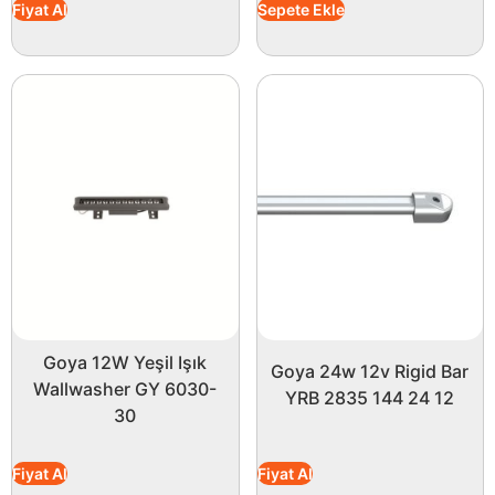
Fiyat Al
Sepete Ekle
Goya 12W Yeşil Işık
Goya 24w 12v Rigid Bar
Wallwasher GY 6030-
YRB 2835 144 24 12
30
Fiyat Al
Fiyat Al