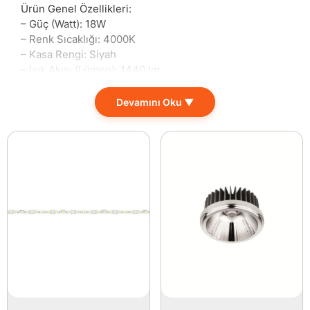
Ürün Genel Özellikleri:
– Güç (Watt): 18W
– Renk Sıcaklığı: 4000K
– Kasa Rengi: Siyah
– Işık Akısı (Lümen): 1440 lm
– Gerilim (Voltaj): 220-240V
– Kullanım Ömrü: 20.000 Saat
Devamını Oku ▼
– Dış Çap: 22 cm
– İç Çap: 20 cm
– Yerli Üretim
– Alüminyum Kasa
– SMD 2835 Led Chip
– PS LGP 3 mm
Bu aydınlatma armatürü, ofis, ev, iş yeri ve ticari alan
gibi çeşitli mekanlarda kullanılmak üzere
tasarlanmıştır. Görsel estetik sunmanın yanı sıra, enerji
verimliliği ile de öne çıkıyor. 18W gücü ve 1440 lümen
ışık akısıyla, bulunduğunuz alanı etkili bir şekilde
aydınlatırken, enerji tasarrufuna da katkı sağlıyor.