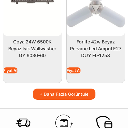
Goya 24W 6500K
Forlife 42w Beyaz
Beyaz Işık Wallwasher
Pervane Led Ampul E27
GY 6030-60
DUY FL-1253
Fiyat Al
Fiyat Al
+ Daha Fazla Görüntüle