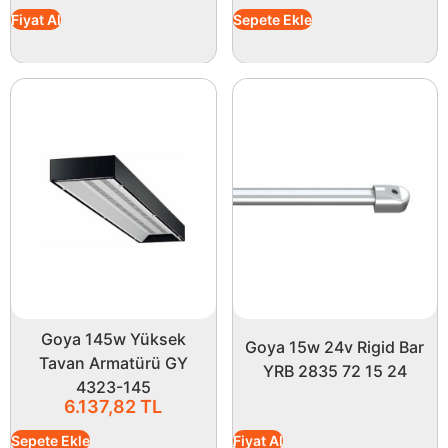
Fiyat Al
Sepete Ekle
Goya 145w Yüksek
Goya 15w 24v Rigid Bar
Tavan Armatürü GY
YRB 2835 72 15 24
4323-145
6.137,82
TL
Sepete Ekle
Fiyat Al