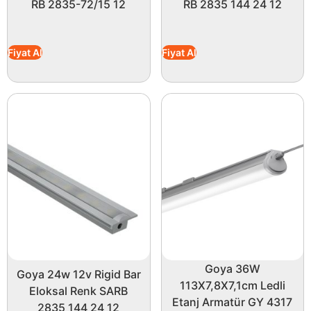
RB 2835-72/15 12
RB 2835 144 24 12
Fiyat Al
Fiyat Al
Goya 36W
Goya 24w 12v Rigid Bar
113X7,8X7,1cm Ledli
Eloksal Renk SARB
Etanj Armatür GY 4317
2835 144 24 12