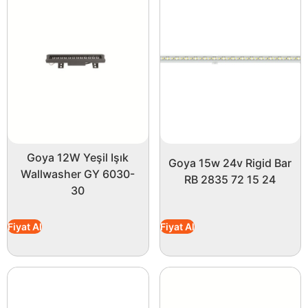
Goya 12W Yeşil Işık
Goya 15w 24v Rigid Bar
Wallwasher GY 6030-
RB 2835 72 15 24
30
Fiyat Al
Fiyat Al