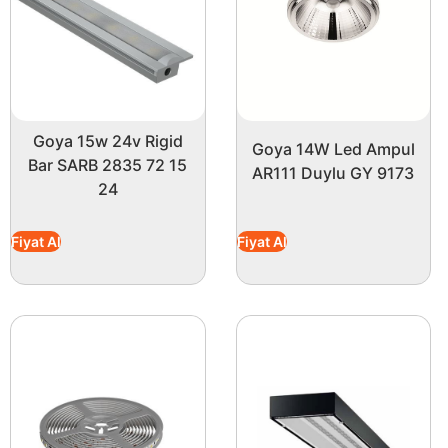
Goya 15w 24v Rigid
Goya 14W Led Ampul
Bar SARB 2835 72 15
AR111 Duylu GY 9173
24
Fiyat Al
Fiyat Al