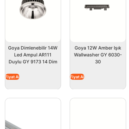
. Alüminyum kasa, hem hafiflik hem de sağlamlık
ıcıların sık sık lamba değiştirme ihtiyacını ortadan
 ile yüksek aydınlatma performansı sunar. Özellikle ofis
k montaj kolaylığı sağlar, böylece her alanda rahatlıkla
Goya Dimlenebilir 14W
Goya 12W Amber Işık
Led Ampul AR111
Wallwasher GY 6030-
Duylu GY 9173 14 Dim
30
 bütçenizi korurken, şıklığı ile iç mekanlarınızı da
iz.
Fiyat Al
Fiyat Al