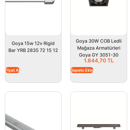
Goya 30W COB Ledli
Goya 15w 12v Rigid
Mağaza Armatürleri
Bar YRB 2835 72 15 12
Goya GY 3051-30
1.844,70
TL
Fiyat Al
Sepete Ekle