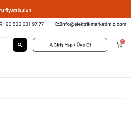
u fiyatı bulun.
+90 536 031 97 77
info@elektrikmarketimiz.com
0
Giriş Yap / Üye Ol