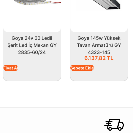
Goya 24v 60 Ledli
Goya 145w Yüksek
Şerit Led İç Mekan GY
Tavan Armatürü GY
2835-60/24
4323-145
6.137,82
TL
Fiyat Al
Sepete Ekle