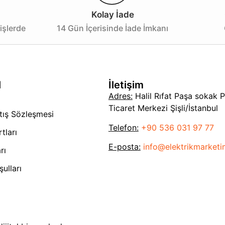
Kolay İade
işlerde
14 Gün İçerisinde İade İmkanı
l
İletişim
Adres:
Halil Rıfat Paşa sokak 
Ticaret Merkezi Şişli/İstanbul
tış Sözleşmesi
Telefon:
+90 536 031 97 77
tları
E-posta:
info@elektrikmarket
rı
ulları