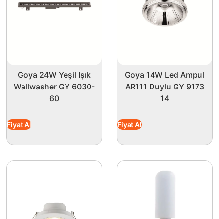
Goya 24W Yeşil Işık
Goya 14W Led Ampul
Wallwasher GY 6030-
AR111 Duylu GY 9173
60
14
Fiyat Al
Fiyat Al