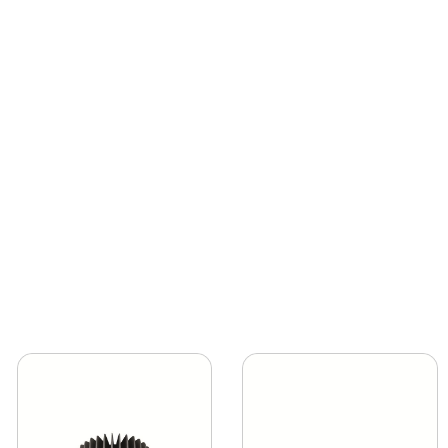
 çekiyor. 15W gücü ile sağlamış olduğu 1200 lümen ışık
an 6500K renk sıcaklığı, ferah bir atmosfer yaratırken,