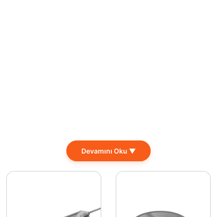
Devamını Oku ▼
 bu ürün, şık görünümü ve etkileyici performansıyla dikkat
nlatma sağlamak amacıyla kullanılabilir. Soğuk beyaz ışık sun