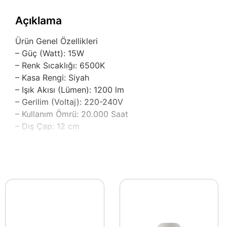
Açıklama
Ürün Genel Özellikleri
– Güç (Watt): 15W
– Renk Sıcaklığı: 6500K
– Kasa Rengi: Siyah
– Işık Akısı (Lümen): 1200 lm
– Gerilim (Voltaj): 220-240V
– Kullanım Ömrü: 20.000 Saat
– Dış Çap: 12 cm
– İç Çap: 10.5 cm
– Yerli Üretim
– Alüminyum Kasa
– SMD 2835 Led Chip
– PS LGP 3 mm
Modern aydınlatma çözümleri arayanlar için tasarlanmış
akısı, evde, ofiste veya ticari alanlarda etkili bir aydı