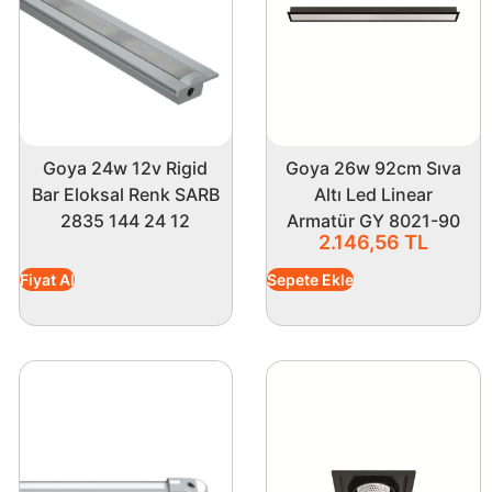
Goya 24w 12v Rigid
Goya 26w 92cm Sıva
Bar Eloksal Renk SARB
Altı Led Linear
2835 144 24 12
Armatür GY 8021-90
2.146,56
TL
Fiyat Al
Sepete Ekle