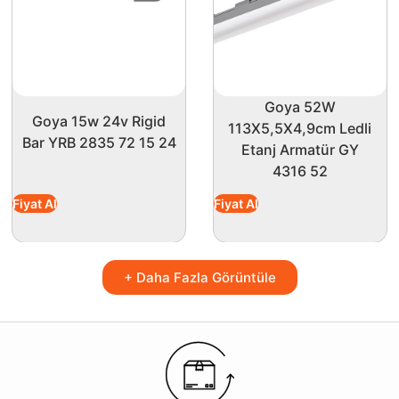
Goya 52W
Goya 15w 24v Rigid
113X5,5X4,9cm Ledli
Bar YRB 2835 72 15 24
Etanj Armatür GY
4316 52
Fiyat Al
Fiyat Al
+ Daha Fazla Görüntüle