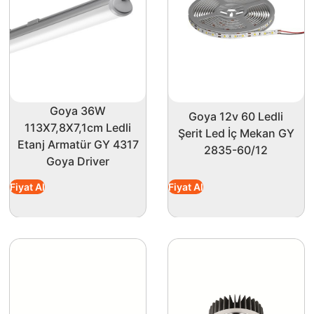
.
iğinde, uzun ömürlü ve dayanıklı bir aydınlatma çözümü sunar
nı sağlar. Uzun kullanım ömrü (20.000 saat) sayesinde kullan
rji tasarrufunu ön planda tutarak, daha az elektrik tüketimi
enek oluşturur. Dış çapı 12 cm ve iç çapı 10.5 cm ile prati
Goya 36W
Goya 12v 60 Ledli
113X7,8X7,1cm Ledli
Şerit Led İç Mekan GY
Etanj Armatür GY 4317
2835-60/12
 kullanıcılar için mükemmel bir tercih. Enerji verimliliği ile
Goya Driver
bu ürün ile mekanlarınıza modern bir dokunuş kazandırabilirsin
Fiyat Al
Fiyat Al