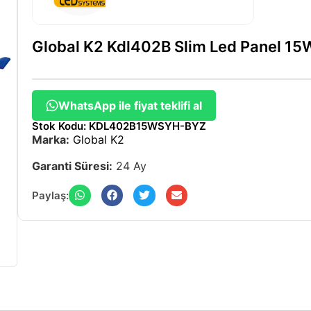
Global K2 Kdl402B Slim Led Panel 1
WhatsApp ile fiyat teklifi al
Stok Kodu: KDL402B15WSYH-BYZ
Marka:
Global K2
Garanti Süresi:
24 Ay
Paylaş: