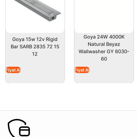
Goya 24W 4000K
Goya 15w 12v Rigid
Natural Beyaz
Bar SARB 2835 72 15
Wallwasher GY 6030-
12
60
Fiyat Al
Fiyat Al