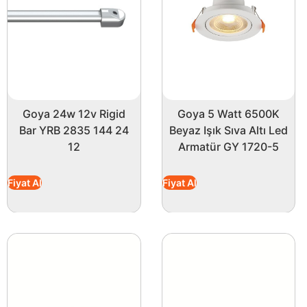
çalışma ve konsantrasyon alanlarındaki verimliliği artırır
Ürünün kaliteli yapısı, yerli üretim olması ile birleşt
sağlayarak, çeşitli montaj seçenekleri ile uyumlu olması
kaldırır.
SMD 2835 led çip teknolojisiyle donatılmış bu ürün, ene
ortamlarında veya mağaza vitrinlerinde mükemmel bir seç
Goya 24w 12v Rigid
Goya 5 Watt 6500K
kullanılabilir.
Bar YRB 2835 144 24
Beyaz Işık Sıva Altı Led
12
Armatür GY 1720-5
Bu ürün, hem estetik hem de işlevsel bir aydınlatma arayan
güzelleştirebilirsiniz. Kaliteli aydınlatmanın yanı sıra, 
Fiyat Al
Fiyat Al