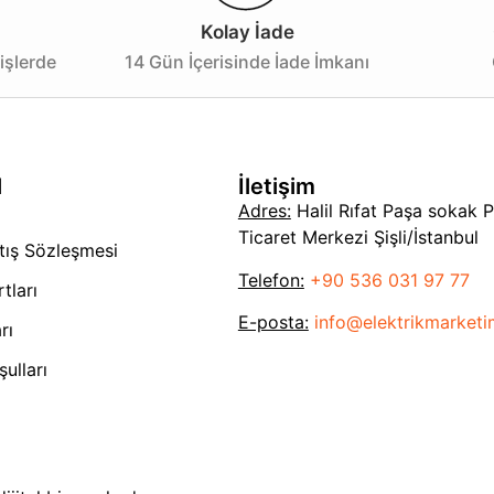
Kolay İade
işlerde
14 Gün İçerisinde İade İmkanı
l
İletişim
Adres:
Halil Rıfat Paşa sokak 
Ticaret Merkezi Şişli/İstanbul
tış Sözleşmesi
Telefon:
+90 536 031 97 77
tları
E-posta:
info@elektrikmarket
rı
ulları