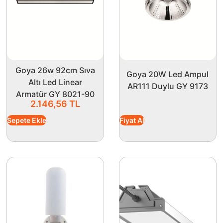
Goya 26w 92cm Sıva
Goya 20W Led Ampul
Altı Led Linear
AR111 Duylu GY 9173
Armatür GY 8021-90
2.146,56
TL
Sepete Ekle
Fiyat Al