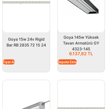
Goya 145w Yüksek
Goya 15w 24v Rigid
Tavan Armatürü GY
Bar RB 2835 72 15 24
4323-145
6.137,82
TL
Fiyat Al
Sepete Ekle