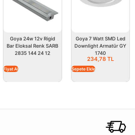
Goya 24w 12v Rigid
Goya 7 Watt SMD Led
Bar Eloksal Renk SARB
Downlight Armatür GY
2835 144 24 12
1740
234,78
TL
Fiyat Al
Sepete Ekle