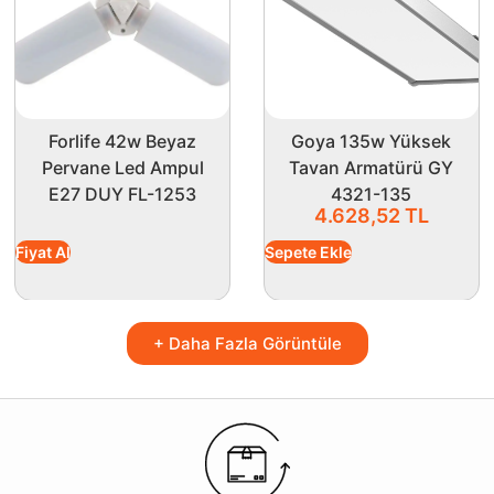
Forlife 42w Beyaz
Goya 135w Yüksek
Pervane Led Ampul
Tavan Armatürü GY
E27 DUY FL-1253
4321-135
4.628,52
TL
Fiyat Al
Sepete Ekle
+ Daha Fazla Görüntüle