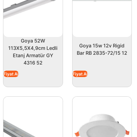
Goya 52W
Goya 15w 12v Rigid
113X5,5X4,9cm Ledli
Bar RB 2835-72/15 12
Etanj Armatür GY
4316 52
Fiyat Al
Fiyat Al