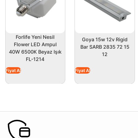
Forlife Yeni Nesil
Goya 15w 12v Rigid
Flower LED Ampul
Bar SARB 2835 72 15
40W 6500K Beyaz Işık
12
FL-1214
Fiyat Al
Fiyat Al