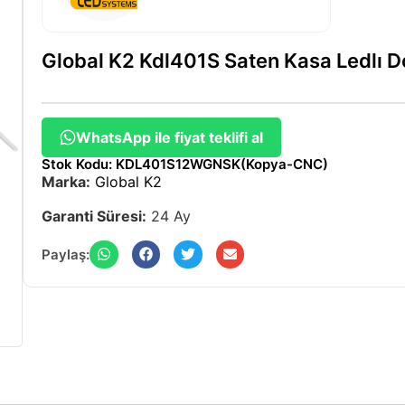
Global K2 Kdl401S Saten Kasa Ledlı 
WhatsApp ile fiyat teklifi al
Stok Kodu: KDL401S12WGNSK(Kopya-CNC)
Marka:
Global K2
Garanti Süresi:
24 Ay
Paylaş: