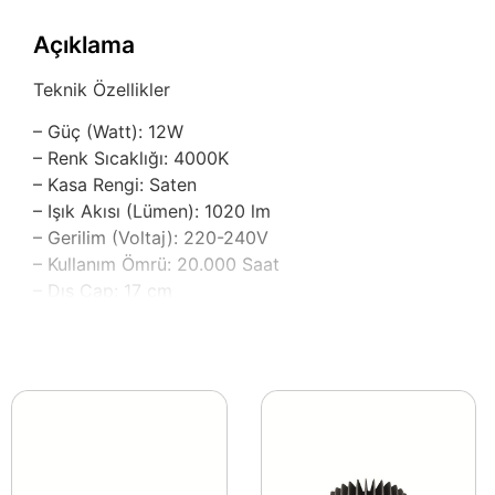
Açıklama
Teknik Özellikler
– Güç (Watt): 12W
– Renk Sıcaklığı: 4000K
– Kasa Rengi: Saten
– Işık Akısı (Lümen): 1020 lm
– Gerilim (Voltaj): 220-240V
– Kullanım Ömrü: 20.000 Saat
– Dış Çap: 17 cm
– İç Çap: 15,2 cm
– Yerli Üretim
– Alüminyum Kasa
– SMD 2835 Led Chip
– PS LGP 3 mm
Ürün Genel Özellikleri