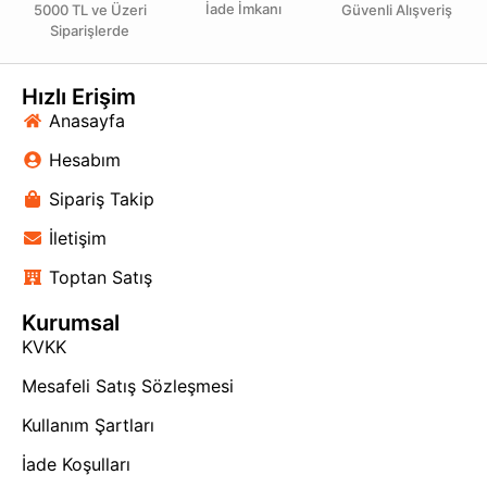
İade İmkanı
5000 TL ve Üzeri
Güvenli Alışveriş
atmosfer oluşturmanıza olanak tanır.
Siparişlerde
Teknik özellikleriyle etkileyici olan bu ürün, sadece
işlevsel bir aydınlatma aracı değil, aynı zamanda
Hızlı Erişim
dekoratif bir unsur olarak da öne çıkıyor. Dayanıklı ve
Anasayfa
yüksek kaliteli malzemelerden üretilmiş olması,
enerjiden tasarruf etmenizi sağlarken uzun ömürlü bir
Hesabım
kullanım sunar. Evinizi daha modern ve davetkâr hale
getirmek istiyorsanız, 3’lü Kare Spot lambamız tam
Sipariş Takip
aradığınız parça olacak!
İletişim
Toptan Satış
Kurumsal
KVKK
Mesafeli Satış Sözleşmesi
Kullanım Şartları
İade Koşulları