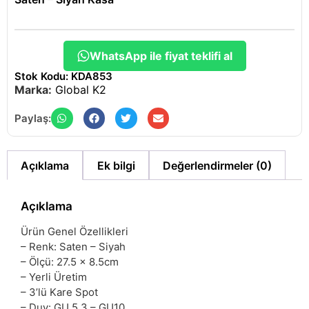
WhatsApp ile fiyat teklifi al
Stok Kodu: KDA853
Marka:
Global K2
Paylaş:
Açıklama
Ek bilgi
Değerlendirmeler (0)
Açıklama
Ürün Genel Özellikleri
– Renk: Saten – Siyah
– Ölçü: 27.5 x 8.5cm
– Yerli Üretim
– 3’lü Kare Spot
– Duy: GU 5.3 – GU10