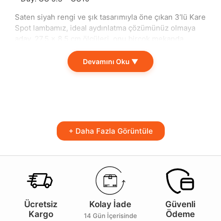
Saten siyah rengi ve şık tasarımıyla öne çıkan 3’lü Kare
Spot lambamız, ideal aydınlatma çözümünüz olmaya
aday. 27.5 x 8.5 cm ölçüleri, onu birçok mekanda
kullanıma uygun hale getirirken, yerli üretim olması da
kalite ve güvenilirliğin bir göstergesidir. GU 5.3 ve
Devamını Oku ▼
GU10 duy seçenekleri ile ihtiyacınıza uygun
aydınlatmayı kolaylıkla seçebilirsiniz.
Bu zarif spot lambalar, evinizin her köşesini
aydınlatmak için tasarlanmıştır. Oturma odasından
yatak odasına, çalışma alanından vitrinlere kadar birçok
+ Daha Fazla Görüntüle
yer için uygun bir seçenek sunar. Modern ve minimal
tasarımı sayesinde iç mekan dekorasyonunuza sade ve
şık bir dokunuş katarken, günümüz trendlerine de
mükemmel bir uyum sağlar.
3’lü tasarımı sayesinde daha fazla ışık sağlarken,
karanlık köşeleri aydınlatarak mekanınızdaki sıcaklığı
Ücretsiz
Kolay İade
Güvenli
artırır. Saten siyah rengi, diğer dekoratif öğelerle
Kargo
Ödeme
kolayca kombinlenebilir, bu sayede estetik bir
14 Gün İçerisinde