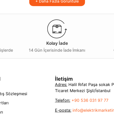
 yönünü istediğiniz gibi ayarlayarak belirli alanları vurgula
+ Daha Fazla Görüntüle
modernize etmek için hemen bu 3’lü kare spotu tercih edin. A
bu özel dokunuşlarla yaşam alanlarınızı daha da cazip hale 
Kolay İade
işlerde
14 Gün İçerisinde İade İmkanı
l
İletişim
Adres:
Halil Rıfat Paşa sokak 
Ticaret Merkezi Şişli/İstanbul
tış Sözleşmesi
Telefon:
+90 536 031 97 77
tları
E-posta:
info@elektrikmarket
rı