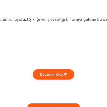
 ürün sunuyoruz! Şıklığı ve işlevselliği bir araya getiren bu
e ofislerde aydınlatma için mükemmel bir seçimdir. Beyaz re
Devamını Oku ▼
en aynı zamanda estetik bir görünüm sunar. Ahşap, modern ya 
n ekonomik bir tercihle aydınlatma ihtiyaçlarınızı karşılar.
sarımı sayesinde, sık sık ampul değiştirme ihtiyacını azalta
 zamanda mekanlarınızda şıklığı temsil eden bir detaydır. Du