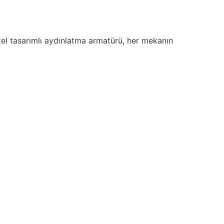
 özel tasarımlı aydınlatma armatürü, her mekanın
ngi sayesinde her türlü dekorasyon stiline uyum sağlar.
da minimalist tasarımlar ile rahatlıkla kombinlenebilir.
 GU 5.3 ve GU10 duyları ile farklı ampul seçeneklerine
rak sizi yormaz.
vara veya tavana monte edilebilme özelliği ile kolay bir