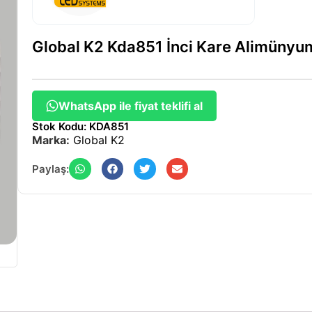
Global K2 Kda851 İnci Kare Alimünyu
WhatsApp ile fiyat teklifi al
Stok Kodu: KDA851
Marka:
Global K2
Paylaş: