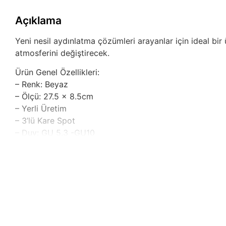
Açıklama
Yeni nesil aydınlatma çözümleri arayanlar için ideal bir
atmosferini değiştirecek.
Ürün Genel Özellikleri:
– Renk: Beyaz
– Ölçü: 27.5 x 8.5cm
– Yerli Üretim
– 3’lü Kare Spot
– Duy: GU 5.3 -GU10
Bu şık 3’lü kare spot, özellikle oturma odası, mutfak v
Geniş ölçüleri 27.5 x 8.5 cm, mekanlarınızı aydınlatırk
Yerli üretim olması sayesinde kalitesinden ödün vermede
uyum sağlayarak enerji verimliliği sunar. Uzun ömürlü ta
Ayrıca, bu ürün sadece bir aydınlatma aracı değil, aynı