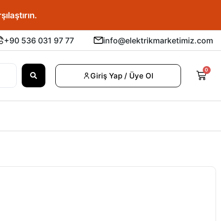
şılaştırın.
+90 536 031 97 77
info@elektrikmarketimiz.com
0
Giriş Yap / Üye Ol