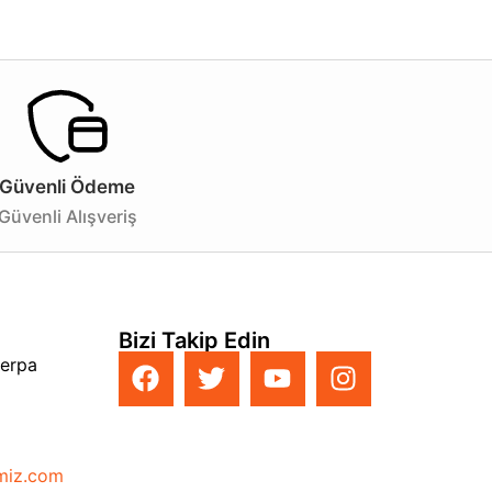
mak sizin elinizde.
ydınlatmada şıklığı ve işlevselliği bir arada sunan bu
getirme fırsatını yakalayın!
Güvenli Ödeme
Güvenli Alışveriş
Bizi Takip Edin
Perpa
imiz.com