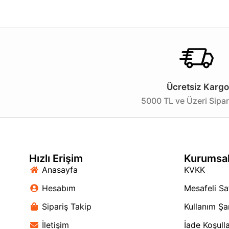
kurulum sağlar. Fonksiyonel tasarımı sayesinde, spotların
Evinizi veya ofisinizi güzelleştirmek ve aydınlatmanızı 
ürünü kaçırmayın! Unutmayın, mekanlarınıza katacağınız 
Ücretsiz Kargo
5000 TL ve Üzeri Sipar
Hızlı Erişim
Kurumsa
Anasayfa
KVKK
Hesabım
Mesafeli Sa
Sipariş Takip
Kullanım Şar
İletişim
İade Koşulla