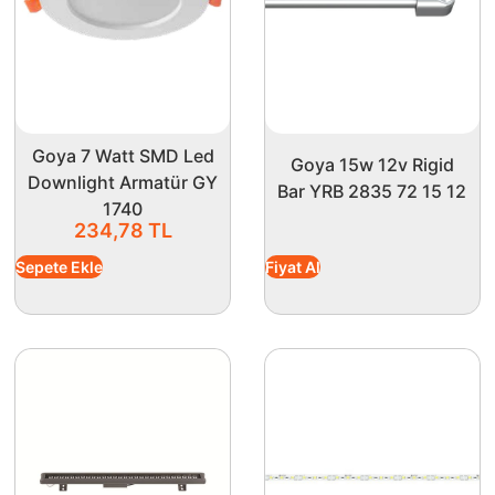
Goya 7 Watt SMD Led
Goya 15w 12v Rigid
Downlight Armatür GY
Bar YRB 2835 72 15 12
1740
234,78
TL
Sepete Ekle
Fiyat Al