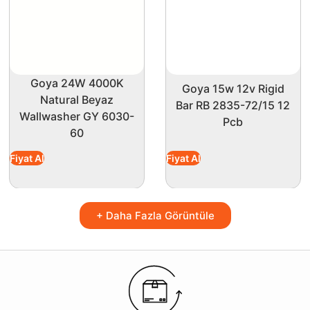
Goya 24W 4000K
Goya 15w 12v Rigid
Natural Beyaz
Bar RB 2835-72/15 12
Wallwasher GY 6030-
Pcb
60
Fiyat Al
Fiyat Al
+ Daha Fazla Görüntüle