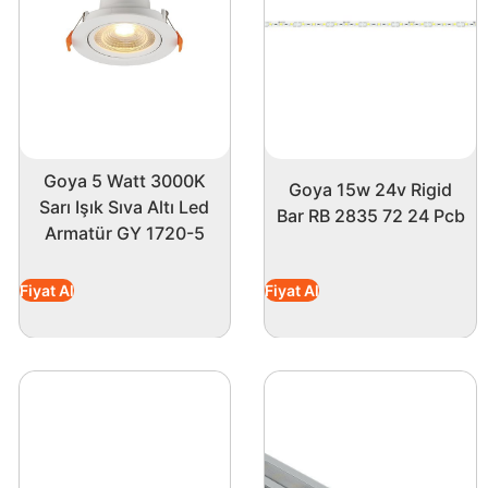
a uyum sağlar.
e geçin. Sıra dışı aydınlatma seçenekleri ile
Goya 5 Watt 3000K
Goya 15w 24v Rigid
Sarı Işık Sıva Altı Led
Bar RB 2835 72 24 Pcb
Armatür GY 1720-5
Fiyat Al
Fiyat Al