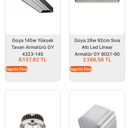
Goya 145w Yüksek
Goya 26w 92cm Sıva
Tavan Armatürü GY
Altı Led Linear
4323-145
Armatür GY 8021-90
6.137,82
TL
2.146,56
TL
Sepete Ekle
Sepete Ekle