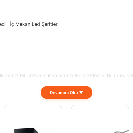
d – İç Mekan Led Şeritler
emmel bir çözüm sunan kırmızı led şeritlerdir. Bu ürün, kali
n ve etkili bir aydınlatma sağlar. Düşük güç tüketimi (0.2 W) i
Devamını Oku ▼
rklı bir atmosferle zenginleştirir. Özel etkinliklerde, parti 
lanması ya da dekoratif amaçlı kullanım için de oldukça uygund
dur. PCB Led bar sağlam yapı ile desteklenerek, herhangi bi