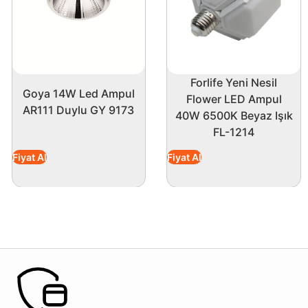
Forlife Yeni Nesil
Goya 14W Led Ampul
Flower LED Ampul
AR111 Duylu GY 9173
40W 6500K Beyaz Işık
FL-1214
Fiyat Al
Fiyat Al