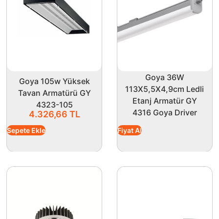
ştirilerek kolaylıkla özelleştirilebilir, böylece tüm mekanlar
m de iş yerinizde keyifli bir atmosfer yaratmak için hareket
Goya 36W
Goya 105w Yüksek
113X5,5X4,9cm Ledli
Tavan Armatürü GY
Etanj Armatür GY
4323-105
4316 Goya Driver
4.326,66
TL
Sepete Ekle
Fiyat Al