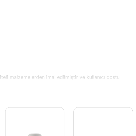
teli malzemelerden imal edilmiştir ve kullanıcı dostu
le enerji verimliliği sunarken, 12V gerilim ile sorunsuz
dekorasyonlarında veya romantik bir ortam yaratmak için
ur. Bu led şerit, estetik kaygıları olan kullanıcılar için
r düşme veya darbe durumuna karşı direnç gösterir. 1