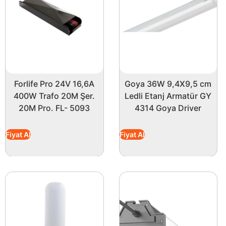
metre uzunluğu, kullanıcının ihtiyacına göre kesilip birle
Global K2 KCL020 kırmızı led şeritlerle, hem evinizde he
hayalinizdeki ortamı gerçeğe dönüştürebilirsiniz!
Forlife Pro 24V 16,6A
Goya 36W 9,4X9,5 cm
400W Trafo 20M Şer.
Ledli Etanj Armatür GY
20M Pro. FL- 5093
4314 Goya Driver
Fiyat Al
Fiyat Al