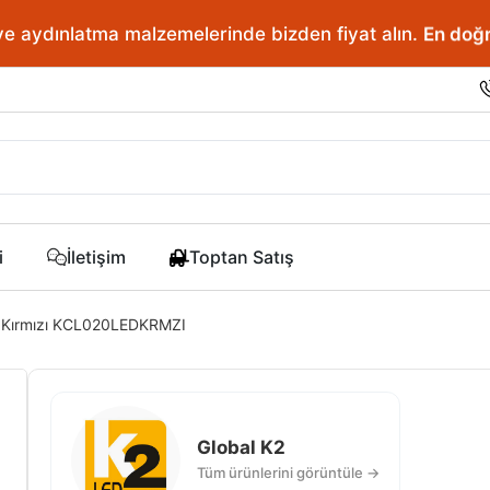
ve aydınlatma malzemelerinde bizden fiyat alın.
En doğr
i
İletişim
Toptan Satış
d Kırmızı KCL020LEDKRMZI
Global K2
Tüm ürünlerini görüntüle →