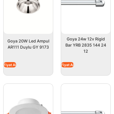
Goya 24w 12v Rigid
Goya 20W Led Ampul
Bar YRB 2835 144 24
AR111 Duylu GY 9173
12
Fiyat Al
Fiyat Al