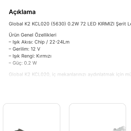
Açıklama
Global K2 KCL020 (5630) 0.2W 72 LED KIRMIZI Şerit Le
Ürün Genel Özellikleri
– Işık Akısı: Chip / 22-24Lm
– Gerilim: 12 V
– Işık Rengi: Kırmızı
– Güç: 0.2 W
Global K2 KCL020, iç mekanlarınızı aydınlatmak için mük
özellikleri ile öne çıkar. 72 LED’den oluşan yapısı, yoğu
bir çalışma imkânı sağlar.
Kırmızı ışık rengi, şerit ledin sağladığı aydınlatmayı fa
ideal bir tercihtir. Aynı zamanda, belirli alanların vurgu
vazgeçilmez bir ürün olma özelliği taşır.
Dayanıklı yapısı sayesinde uzun süreli kullanıma uygun