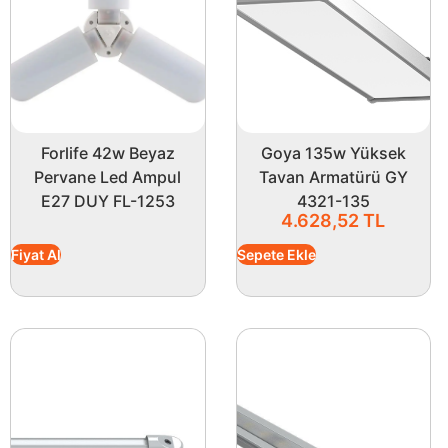
Forlife 42w Beyaz
Goya 135w Yüksek
Pervane Led Ampul
Tavan Armatürü GY
E27 DUY FL-1253
4321-135
4.628,52
TL
Fiyat Al
Sepete Ekle