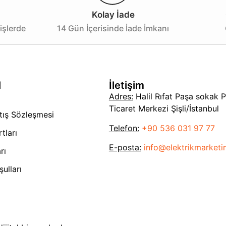
Kolay İade
işlerde
14 Gün İçerisinde İade İmkanı
l
İletişim
Adres:
Halil Rıfat Paşa sokak 
Ticaret Merkezi Şişli/İstanbul
tış Sözleşmesi
Telefon:
+90 536 031 97 77
tları
E-posta:
info@elektrikmarket
rı
ulları