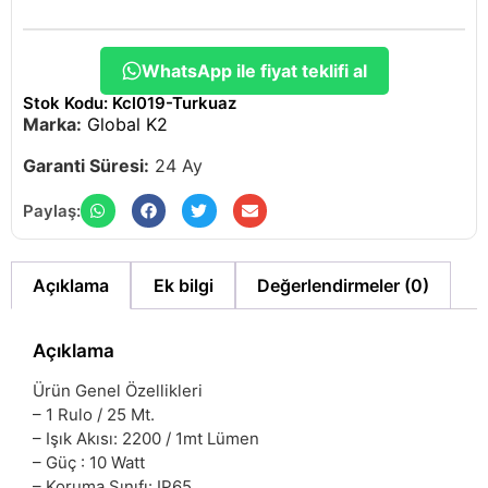
WhatsApp ile fiyat teklifi al
Stok Kodu: Kcl019-Turkuaz
Marka:
Global K2
Garanti Süresi:
24 Ay
Paylaş:
Açıklama
Ek bilgi
Değerlendirmeler (0)
Açıklama
Ürün Genel Özellikleri
– 1 Rulo / 25 Mt.
– Işık Akısı: 2200 / 1mt Lümen
– Güç : 10 Watt
– Koruma Sınıfı: IP65