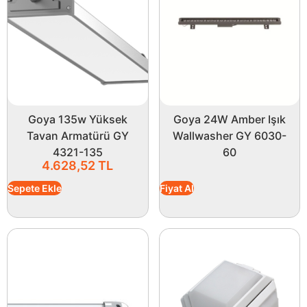
Goya 135w Yüksek
Goya 24W Amber Işık
Tavan Armatürü GY
Wallwasher GY 6030-
4321-135
60
4.628,52
TL
Sepete Ekle
Fiyat Al