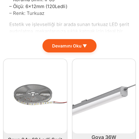
– Ölçü: 6x12mm (120Ledli)
– Renk: Turkuaz
Estetik ve işlevselliği bir arada sunan turkuaz LED şerit
aydınlatma, mekanlarınıza şıklık katmak için ideal bir
tercihtir. 25 metre uzunluğundaki rulosu ile geniş
alanlarda bile etkili bir aydınlatma sağlar. 2200 Lümen
Devamını Oku ▼
ultra parlak ışık akışı, sizlere canlı ve sıcak bir atmosfer
sunarak mekanların ambiyansını benzersiz bir hale
getirir.
Bu LED şerit, iç mekanların yanı sıra bahçeler, teraslar
ve balkonlar gibi dış mekanlarda da kullanıma
uygundur. IP65 koruma sınıfı sayesinde suya ve toza
karşı dayanıklıdır, bu da dış ortamlarda güvenli bir
şekilde kullanımını mümkün kılar. 10 Watt güç tüketimi
ile enerji tasarrufu sağlar, böylece elektrik
faturalarınızı düşürürken çevre dostu bir çözüme de
katkıda bulunursunuz.
Şerit, 6×12 mm ölçüleri ile 120 LED içermektedir ve
Goya 36W