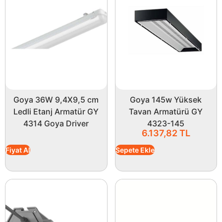
Goya 36W 9,4X9,5 cm
Goya 145w Yüksek
Ledli Etanj Armatür GY
Tavan Armatürü GY
4314 Goya Driver
4323-145
6.137,82
TL
Fiyat Al
Sepete Ekle