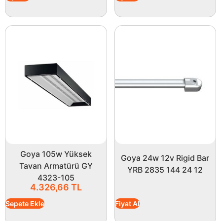
Goya 105w Yüksek
Goya 24w 12v Rigid Bar
Tavan Armatürü GY
YRB 2835 144 24 12
4323-105
4.326,66
TL
Sepete Ekle
Fiyat Al