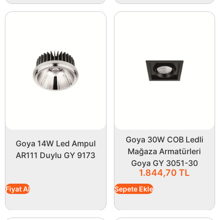
Goya 30W COB Ledli
Goya 14W Led Ampul
Mağaza Armatürleri
AR111 Duylu GY 9173
Goya GY 3051-30
1.844,70
TL
Fiyat Al
Sepete Ekle