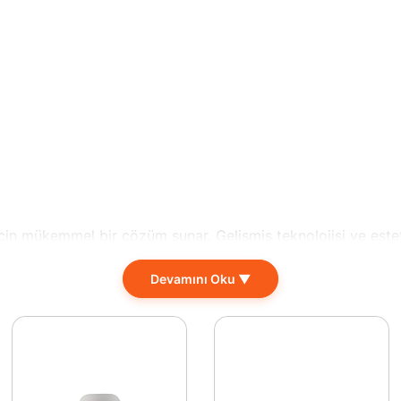
için mükemmel bir çözüm sunar. Gelişmiş teknolojisi ve estet
ahatlıkla kullanabileceğiniz bu LED şerit, enerji tasarrufu i
Devamını Oku ▼
 hissi uyandırır. Restoran, kafe veya otel gibi sosyal mekanla
ullanılabilir; su ve toz geçirmez özelliği ile her türlü hav
metre uzunluğuyla geniş alanları bile rahatça aydınlatabilir. 
stu bir seçenek sunan Amber LED şerit, kullanım kolaylığı ve ş