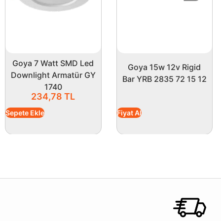
Goya 7 Watt SMD Led
Goya 15w 12v Rigid
Downlight Armatür GY
Bar YRB 2835 72 15 12
1740
234,78
TL
Sepete Ekle
Fiyat Al