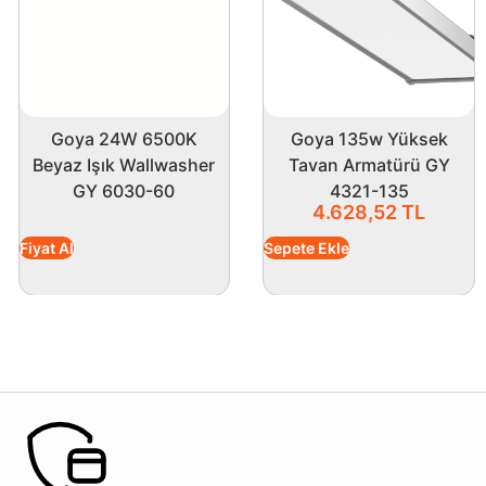
Goya 24W 6500K
Goya 135w Yüksek
Beyaz Işık Wallwasher
Tavan Armatürü GY
GY 6030-60
4321-135
4.628,52
TL
Fiyat Al
Sepete Ekle