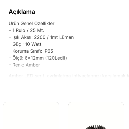
Açıklama
Ürün Genel Özellikleri
– 1 Rulo / 25 Mt.
– Işık Akısı: 2200 / 1mt Lümen
– Güç : 10 Watt
– Koruma Sınıfı: IP65
– Ölçü: 6x12mm (120Ledli)
– Renk: Amber
Amber LED şerit, aydınlatma ihtiyaçlarınızı karşılamak 
yaratmanızı sağlar. Hem evlerde hem de ticari alanlarda r
Amber rengi, kullanıldığı alanlarda sıcaklık ve samimiyet
dış mekânlarda da IP65 koruma sınıfı sayesinde güvenle k
10 Watt gücü ile etkili bir aydınlatma sunan bu şerit, 25 
uzun ömür garantisi verir. Enerji verimliliği ile çevre do