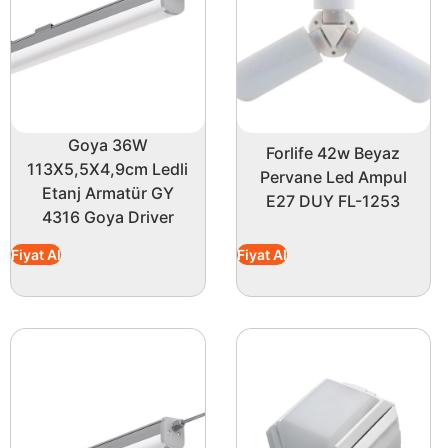
Goya 36W
Forlife 42w Beyaz
113X5,5X4,9cm Ledli
Pervane Led Ampul
Etanj Armatür GY
E27 DUY FL-1253
4316 Goya Driver
Fiyat Al
Fiyat Al