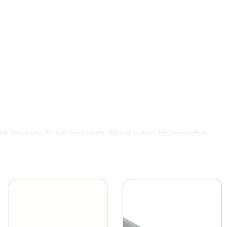
ik tasarımı ile her mekanda dikkat çekici bir atmosfer
le bütçenizi de korur.
rda ambiyansı artırmak için ideal bir tercihtir. Ayrıca,
a koşulunda performans gösterir.
120 LED’li yapısı sayesinde ışık verimliliği yüksektir ve
ıklığı ile de öne çıkar.