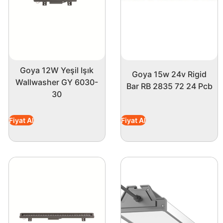
Goya 12W Yeşil Işık
Goya 15w 24v Rigid
Wallwasher GY 6030-
Bar RB 2835 72 24 Pcb
30
Fiyat Al
Fiyat Al