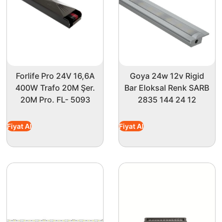
Forlife Pro 24V 16,6A
Goya 24w 12v Rigid
400W Trafo 20M Şer.
Bar Eloksal Renk SARB
20M Pro. FL- 5093
2835 144 24 12
Fiyat Al
Fiyat Al