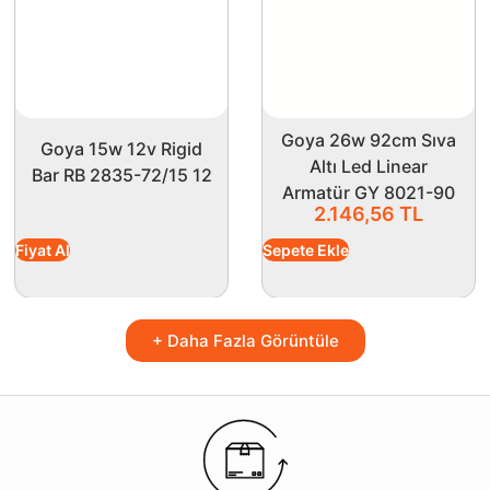
Goya 26w 92cm Sıva
Goya 15w 12v Rigid
Altı Led Linear
Bar RB 2835-72/15 12
Armatür GY 8021-90
2.146,56
TL
Fiyat Al
Sepete Ekle
+ Daha Fazla Görüntüle