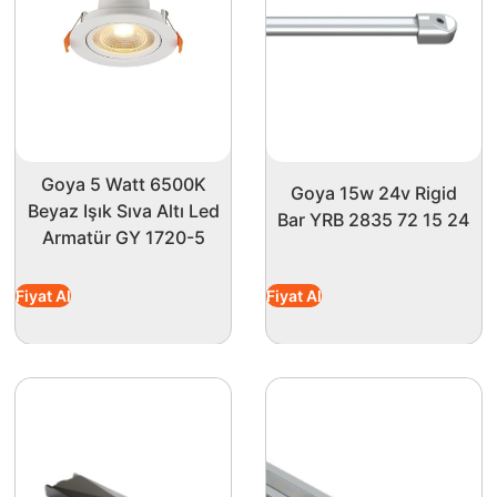
mel bir araç olan bu LED şerit, her mekanın atmosferini deği
mekanlarınıza eşsiz bir dokunuş yapın!
Goya 5 Watt 6500K
Goya 15w 24v Rigid
Beyaz Işık Sıva Altı Led
Bar YRB 2835 72 15 24
Armatür GY 1720-5
Fiyat Al
Fiyat Al