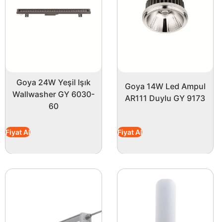
Yaratıcı projelerde de kendinizi ifade etmek için mükem
seviyeye taşımak için Amber LED şeridi tercih edin ve 
Goya 24W Yeşil Işık
Goya 14W Led Ampul
Wallwasher GY 6030-
AR111 Duylu GY 9173
60
Fiyat Al
Fiyat Al