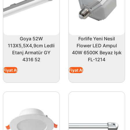
Goya 52W
Forlife Yeni Nesil
113X5,5X4,9cm Ledli
Flower LED Ampul
Etanj Armatür GY
40W 6500K Beyaz Işık
4316 52
FL-1214
Fiyat Al
Fiyat Al