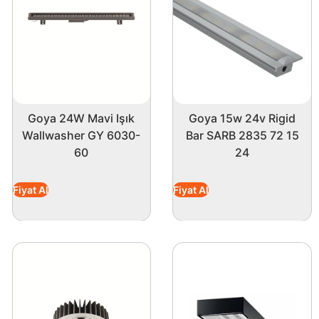
ştirmeye yardımcı olur. Aydınlatma tasarımınızı bir üst
Goya 24W Mavi Işık
Goya 15w 24v Rigid
Wallwasher GY 6030-
Bar SARB 2835 72 15
60
24
Fiyat Al
Fiyat Al