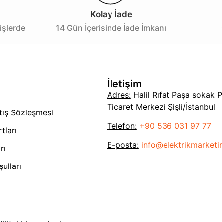
Kolay İade
işlerde
14 Gün İçerisinde İade İmkanı
l
İletişim
Adres:
Halil Rıfat Paşa sokak 
Ticaret Merkezi Şişli/İstanbul
tış Sözleşmesi
Telefon:
+90 536 031 97 77
tları
E-posta:
info@elektrikmarket
rı
ulları