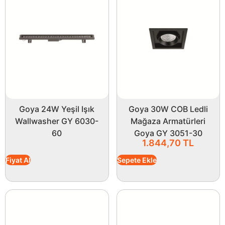
Goya 24W Yeşil Işık
Goya 30W COB Ledli
Wallwasher GY 6030-
Mağaza Armatürleri
60
Goya GY 3051-30
1.844,70
TL
Fiyat Al
Sepete Ekle