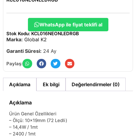
WhatsApp ile fiyat teklifi al
Stok Kodu: KCL016NEONLEDRGB
Marka:
Global K2
Garanti Süresi:
24 Ay
Paylaş:
Açıklama
Ek bilgi
Değerlendirmeler (0)
Açıklama
Ürün Genel Özellikleri
– Ölçü: 10x19mm (72 Ledli)
– 14,4W / 1mt
– 2400 / 1mt