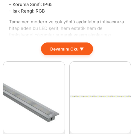
– Koruma Sınıfı: IP65
– Işık Rengi: RGB
Tamamen modern ve çok yönlü aydınlatma ihtiyacınıza
hitap eden bu LED şerit, hem estetik hem de
fonksiyonel çözümler sunarak yaşam alanlarınızı
dönüştürmek için tasarlandı. İç mekanlarınızdan dış
alanlarınıza kadar geniş bir kullanım yelpazesine sahip
Devamını Oku ▼
bu ürün, şıklığı ve pratikliği bir araya getiriyor.
Su ve toza dayanıklı IP65 koruma sınıfı ile güvenle dış
mekanlarda kullanılabilir; bahçenizdeki bitki
aydınlatmasından, terasınızdaki eğlence alanlarına
kadar birçok noktada göz alıcı bir atmosfer yaratır. Dış
alanlardaki kullanımı, yaz akşamlarındaki keyfinizi
artırırken, içeride ise farklı renk seçenekleriyle her
ortamda uygun bir ambiyans oluşturma imkanı sunar.
RGB ışık rengi opsiyonu, eğlenceli anlarınızı
özelleştirmenizi sağlar. Partiler, kutlamalar veya
sadece günlük kullanımlar için mükemmel bir ortam