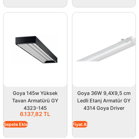
Goya 145w Yüksek
Goya 36W 9,4X9,5 cm
Tavan Armatürü GY
Ledli Etanj Armatür GY
4323-145
4314 Goya Driver
6.137,82
TL
Sepete Ekle
Fiyat Al