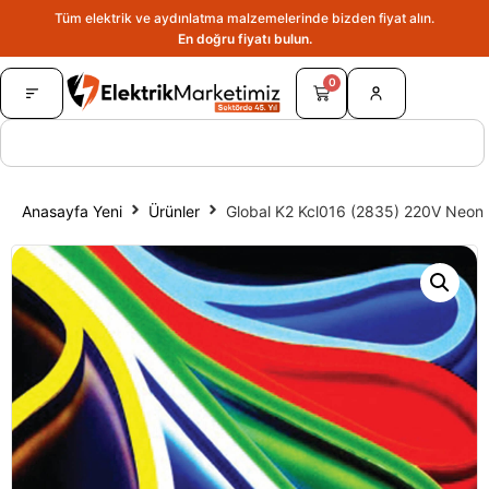
Tüm elektrik ve aydınlatma malzemelerinde bizden fiyat alın.
En doğru fiyatı bulun.
0
Anasayfa Yeni
Ürünler
Global K2 Kcl016 (2835) 220V Neo