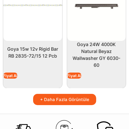
Goya 24W 4000K
Goya 15w 12v Rigid Bar
Natural Beyaz
RB 2835-72/15 12 Pcb
Wallwasher GY 6030-
60
Fiyat Al
Fiyat Al
+ Daha Fazla Görüntüle