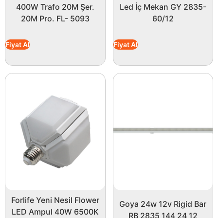
400W Trafo 20M Şer.
Led İç Mekan GY 2835-
20M Pro. FL- 5093
60/12
Fiyat Al
Fiyat Al
Forlife Yeni Nesil Flower
Goya 24w 12v Rigid Bar
LED Ampul 40W 6500K
RB 2835 144 24 12