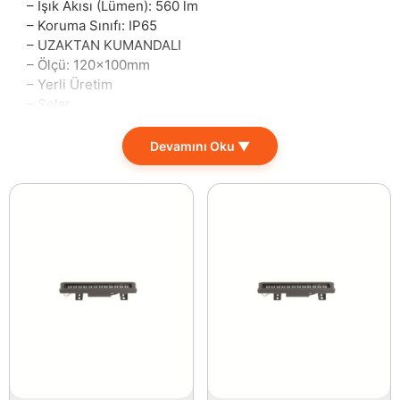
– Işık Akısı (Lümen): 560 lm
– Koruma Sınıfı: IP65
– UZAKTAN KUMANDALI
– Ölçü: 120x100mm
– Yerli Üretim
– Solar
– Gerilim: 220-240 Volt
– Şarj Süresi 4-6 Saat
Devamını Oku ▼
– Çalışma Süresi 8-12 Saat
– ABS Plastik
Çevre dostu ve enerji verimliliği ön planda olan bu şık
yeşil LED aydınlatma, dış mekanlarınızı aydınlatmanın
en pratik ve estetik yolunu sunuyor. Bahçeler, teraslar
ve park alanları gibi birçok alanda kullanıma uygun
özelliğiyle dikkat çekiyor. Uzaktan kumandası
sayesinde, aydınlatmanızı rahatlıkla kontrol edebilir ve
istediğiniz atmosferi anında yaratabilirsiniz.
IP65 koruma sınıfı, bu ürünün her türlü hava koşuluna
dayanıklılığını artırarak, dış mekanlarda uzun süreli