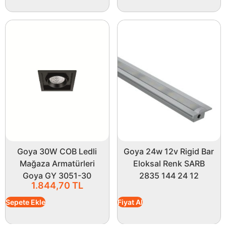
Goya 30W COB Ledli
Goya 24w 12v Rigid Bar
Mağaza Armatürleri
Eloksal Renk SARB
Goya GY 3051-30
2835 144 24 12
1.844,70
TL
Sepete Ekle
Fiyat Al