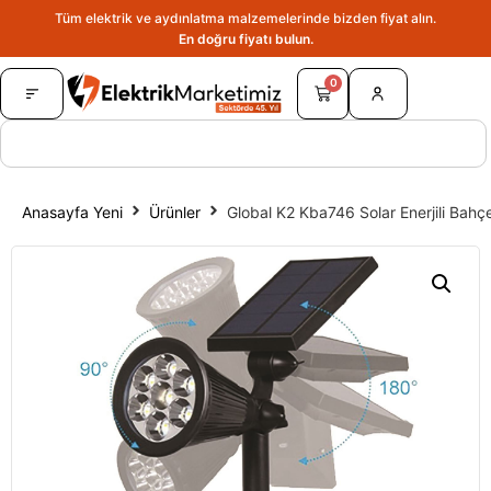
Tüm elektrik ve aydınlatma malzemelerinde bizden fiyat alın.
En doğru fiyatı bulun.
0
Anasayfa Yeni
Ürünler
Global K2 Kba746 Solar Enerjili Bahç