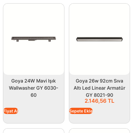
Goya 24W Mavi Işık
Goya 26w 92cm Sıva
Wallwasher GY 6030-
Altı Led Linear Armatür
60
GY 8021-90
2.146,56
TL
Fiyat Al
Sepete Ekle