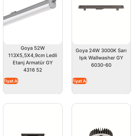
Goya 52W
Goya 24W 3000K Sarı
113X5,5X4,9cm Ledli
Işık Wallwasher GY
Etanj Armatür GY
6030-60
4316 52
Fiyat Al
Fiyat Al