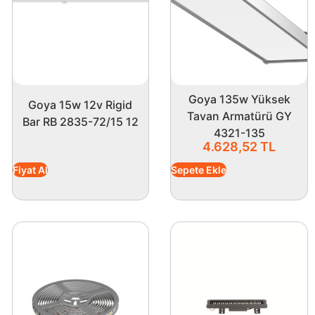
Goya 135w Yüksek
Goya 15w 12v Rigid
Tavan Armatürü GY
Bar RB 2835-72/15 12
4321-135
4.628,52
TL
Fiyat Al
Sepete Ekle