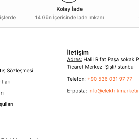
Kolay İade
işlerde
14 Gün İçerisinde İade İmkanı
l
İletişim
Adres:
Halil Rıfat Paşa sokak 
Ticaret Merkezi Şişli/İstanbul
tış Sözleşmesi
Telefon:
+90 536 031 97 77
tları
E-posta:
info@elektrikmarket
rı
ulları