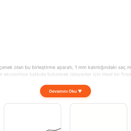
çenek olan bu birleştirme aparatı, 1 mm kalınlığındaki saç m
l ekonomiye katkıda bulunmak isteyenler için ideal bir fırsat
dar geniş bir yelpazede kullanılmak üzere tasarlanmıştır. Öze
Devamını Oku ▼
kolaylığı, iş süreçlerinizi optimize ederken, verimliliğinizi de ar
onel ekipler hem de hobi amaçlı çalışan bireyler için cazip k
niz.
nasyonlar oluşturmanıza olanak sağlar. Siz de projelerinizd
erimlilik arayışında en doğru tercih burası. Hemen test edin v