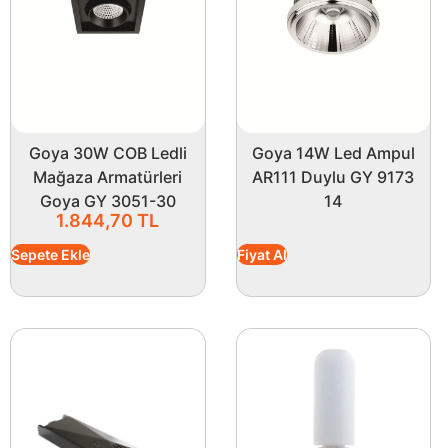
Goya 30W COB Ledli
Goya 14W Led Ampul
Mağaza Armatürleri
AR111 Duylu GY 9173
Goya GY 3051-30
14
1.844,70
TL
Sepete Ekle
Fiyat Al