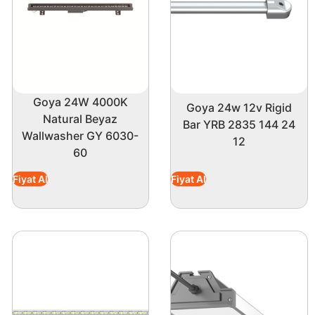
Goya 24W 4000K
Goya 24w 12v Rigid
Natural Beyaz
Bar YRB 2835 144 24
Wallwasher GY 6030-
12
60
Fiyat Al
Fiyat Al