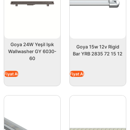
Goya 24W Yeşil Işık
Goya 15w 12v Rigid
Wallwasher GY 6030-
Bar YRB 2835 72 15 12
60
Fiyat Al
Fiyat Al